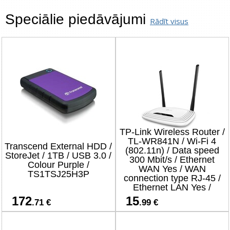
Speciālie piedāvājumi
Rādīt visus
TP-Link Wireless Router /
TL-WR841N / Wi-Fi 4
Transcend External HDD /
(802.11n) / Data speed
StoreJet / 1TB / USB 3.0 /
300 Mbit/s / Ethernet
Colour Purple /
WAN Yes / WAN
TS1TSJ25H3P
connection type RJ-45 /
Ethernet LAN Yes /
4xLAN ports
172
15
.71 €
.99 €