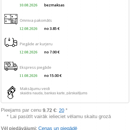
bezmaksas
10.08.2026
Omniva pakomāts
no 3.85 €
12.08.2026
Piegāde ar kurjeru
no 7.00 €
12.08.2026
Ekspress piegāde
no 15.00 €
11.08.2026
Maksājumu veidi
skaidra nauda, ​​bankas karte, pārskaitījums
Pieejams par cenu
:
*
9.72 €
20
* Lai pasūtīt vairāk ielieciet vēlamu skaitu grozā
Cenas un piegādē
Vēl piedāvājumi: