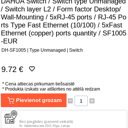
DAHUA Switch / Switch type Unmanaged
Tīkla produkti
/ Switch layer L2 / Form factor Desktop/
Wall-Mounting / 5xRJ-45 ports / RJ-45 Po
Viedierīces
rts Type Fast Ethernet (10/100) / 5xFast
Ethernet (copper) ports quantity / SF1005
TV, Foto un elektronika
-EUR
Autopreces
DH-SF1005 | Type Unmanaged | Switch
Renewd tehnika, Outlet
9.72 €
* Cena attiecas pirkumam tiešsaistē
* Produkta izskats var atšķirties no attēlā redzam
–
Pievienot grozam
+
Bez piegādes (paņemt veikalā)
Kr. Valdemāra iela 25/4, Rīga, Latvija