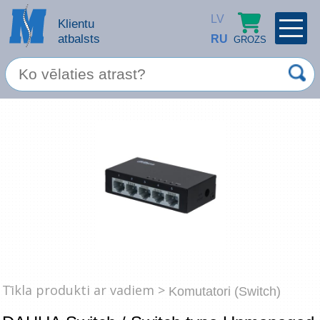
LV
Klientu
atbalsts
RU
GROZS
PROFILS
×
Spec. piedāvājums
Ieiet
Reģistrēties
Servisa pakalpojumi
Apple produkti
Datortehnika
Datoru piederumi
Atcerēties
Tīkla produkti ar vadiem >
Komutatori (Switch)
Biroja preces
Aizmirsāt paroli?