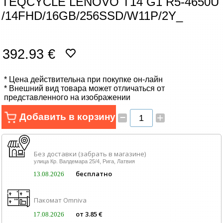
TEQCYCLE LENOVO T14 G1 R5-4650U
Сетевые товары
/14FHD/16GB/256SSD/W11P/2Y_
Смарт устройства
392.93 €
ТВ, Фото и электроника
* Цена действительна при покупке он-лайн
Автотовары
* Внешний вид товара может отличаться от
представленного на изображении
Renewd техника, Outlet
–
Добавить в корзину
+
Без доставки (забрать в магазине)
улица Кр. Валдемара 25/4, Рига, Латвия
бесплатно
13.08.2026
Пакомат Omniva
от 3.85 €
17.08.2026