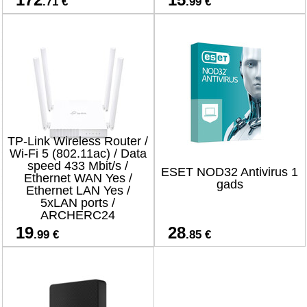
.71 €
.99 €
TP-Link Wireless Router /
Wi-Fi 5 (802.11ac) / Data
speed 433 Mbit/s /
ESET NOD32 Antivirus 1
Ethernet WAN Yes /
gads
Ethernet LAN Yes /
5xLAN ports /
ARCHERC24
19
28
.99 €
.85 €