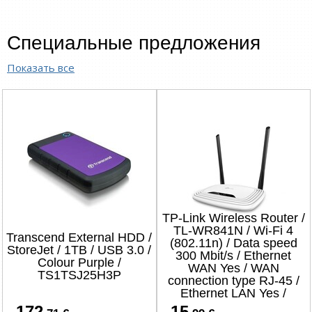
Специальные предложения
Показать все
TP-Link Wireless Router /
TL-WR841N / Wi-Fi 4
Transcend External HDD /
(802.11n) / Data speed
StoreJet / 1TB / USB 3.0 /
300 Mbit/s / Ethernet
Colour Purple /
WAN Yes / WAN
TS1TSJ25H3P
connection type RJ-45 /
Ethernet LAN Yes /
4xLAN ports
172
15