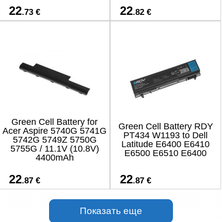
22
22
.73 €
.82 €
Green Cell Battery for
Green Cell Battery RDY
Acer Aspire 5740G 5741G
PT434 W1193 to Dell
5742G 5749Z 5750G
Latitude E6400 E6410
5755G / 11.1V (10.8V)
E6500 E6510 E6400
4400mAh
22
22
.87 €
.87 €