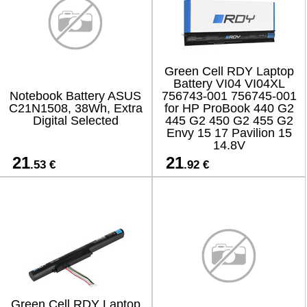
Green Cell RDY Laptop
Battery VI04 VI04XL
Notebook Battery ASUS
756743-001 756745-001
C21N1508, 38Wh, Extra
for HP ProBook 440 G2
Digital Selected
445 G2 450 G2 455 G2
Envy 15 17 Pavilion 15
14.8V
21
21
.53 €
.92 €
Green Cell RDY Laptop