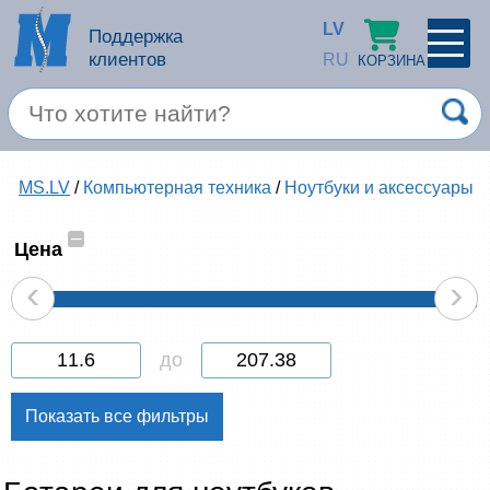
LV
Поддержка
клиентов
RU
КОРЗИНА
ПРОФИЛЬ
×
Спец. предложение
MS.LV
/
Компьютерная техника
/
Ноутбуки и аксессуары
Войти
Зарегестрироваться
Услуги
–
Цена
‹
›
Продукция apple
Компьютерная техника
до
Компьютерные аксессуары
Запомнить
Товары для офиса
Забыли пароль?