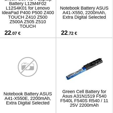
Battery L12M4F02
L12S4K01 for Lenovo
Notebook Battery ASUS
IdeaPad P400 P500 Z400
A41-X550, 2200mAh,
TOUCH Z410 Z500
Extra Digital Selected
Z500A Z505 Z510
TOUCH
22
22
.07 €
.72 €
Green Cell Battery for
Notebook Battery ASUS
Asus A31N1519 F540
A41-X550E, 2200mAh,
F540L F540S R540 / 11
Extra Digital Selected
25V 2200mAh