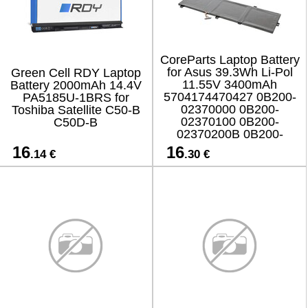
CoreParts Laptop Battery
for Asus 39.3Wh Li-Pol
Green Cell RDY Laptop
11.55V 3400mAh
Battery 2000mAh 14.4V
5704174470427 0B200-
PA5185U-1BRS for
02370000 0B200-
Toshiba Satellite C50-B
02370100 0B200-
C50D-B
02370200B 0B200-
023700
16
16
.14 €
.30 €