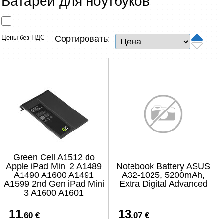
Батареи для ноутбуков
Сетевые товары
Смарт устройства
Цены без НДС
Сортировать:
ТВ, Фото и электроника
Автотовары
Renewd техника, Outlet
Green Cell A1512 do
Apple iPad Mini 2 A1489
Notebook Battery ASUS
A1490 A1600 A1491
A32-1025, 5200mAh,
A1599 2nd Gen iPad Mini
Extra Digital Advanced
3 A1600 A1601
11
13
.60 €
.07 €