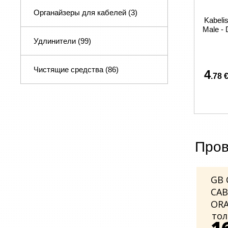
Органайзеры для кабелей
(3)
Kabeli
Male - 
Удлинители
(99)
Чистящие средства
(86)
4
.78 
Пров
GB 
CAB
ORA
тол
1