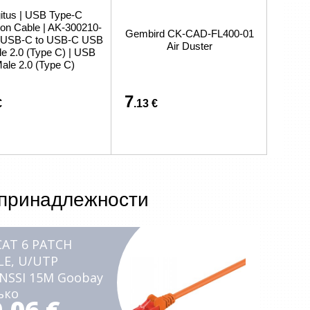
связано с покупкой или доставкой товаров
itus | USB Type-C
on Cable | AK-300210-
Gembird CK-CAD-FL400-01
| USB-C to USB-C USB
Air Duster
e 2.0 (Type C) | USB
ale 2.0 (Type C)
7
€
.13 €
 принадлежности
CAT 6 PATCH
LE, U/UTP
NSSI 15M Goobay
ько
.06 €