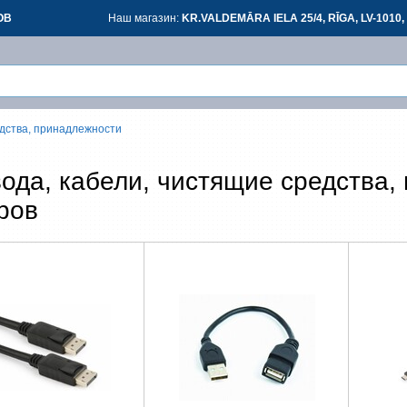
ОВ
Наш магазин:
KR.VALDEMĀRA IELA 25/4, RĪGA, LV-1010, 
едства, принадлежности
Вой
Вой
ода, кабели, чистящие средства,
ров
З
*
все