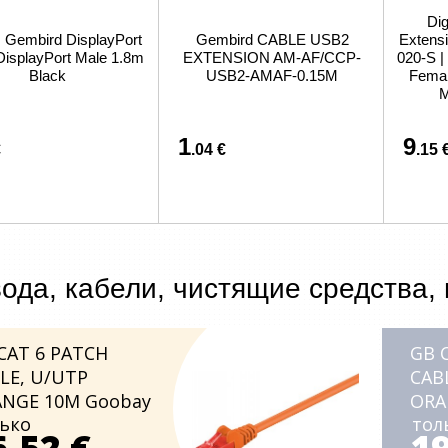
Dig
s Gembird DisplayPort
Gembird CABLE USB2
Extensi
DisplayPort Male 1.8m
EXTENSION AM-AF/CCP-
020-S 
Black
USB2-AMAF-0.15M
Femal
M
1
9
€
.04 €
.15 
ода, кабели, чистящие средства,
CAT 6 PATCH
GB 
LE, U/UTP
CAB
NGE 10M Goobay
ORA
ько
тол
6.52 €
19