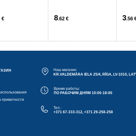
8
3
 €
.62 €
.56 
Наш магазин:
ГАЗИН
KR.VALDEMĀRA IELA 25/4, RĪGA, LV-1010, LAT
Время работы:
 использования
ПО РАБОЧИМ ДНЯМ 10:00-18:00
а приватности
Тел.:
+371 67-333-312, +371 29-258-258