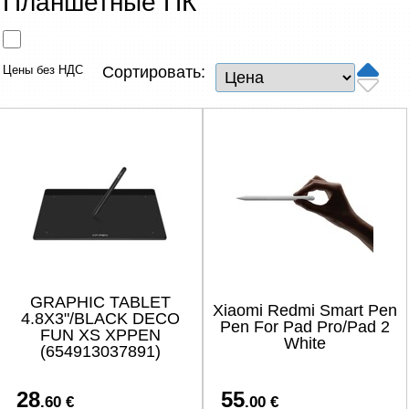
Планшетные ПК
Сетевые товары
Смарт устройства
Цены без НДС
Сортировать:
ТВ, Фото и электроника
Автотовары
Renewd техника, Outlet
GRAPHIC TABLET
Xiaomi Redmi Smart Pen
4.8X3"/BLACK DECO
Pen For Pad Pro/Pad 2
FUN XS XPPEN
White
(654913037891)
28
55
.60 €
.00 €