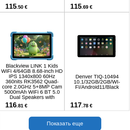
115
115
.50 €
.69 €
Blackview LINK 1 Kids
WiFi 4/64GB 8.68-inch HD
IPS 1340x800 60Hz
Denver TIQ-10494
360nits RK3562 Quad-
10.1/32GB/2GB/WI-
core 2.0GHz 5+8MP Cam
FI/Android11/Black
5000mAh WiFi 6 BT 5.0
Dual Speakers with
Smart-K Support
116
117
.81 €
.78 €
Tempered Film Stylus Pen
Android 16