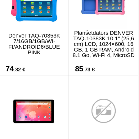
Planšetdators DENVER
Denver TAQ-70353K
TAQ-10383K 10.1" (25,6
7/16GB/1GB/WI-
cm) LCD, 1024×600, 16
FI/ANDROID6/BLUE
GB, 1 GB RAM, Android
PINK
8.1 Go, Wi‑Fi 4, MicroSD
74
85
.32 €
.73 €