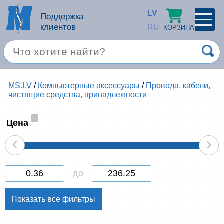
LV
Поддержка
клиентов
RU
КОРЗИНА
ПРОФИЛЬ
×
Спец. предложение
MS.LV
/
Компьютерные аксессуары
/
Провода, кабели,
Войти
Зарегестрироваться
чистящие средства, принадлежности
Услуги
–
Цена
Продукция apple
‹
›
Компьютерная техника
до
Компьютерные аксессуары
Запомнить
Товары для офиса
Забыли пароль?