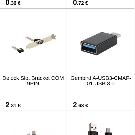
0
0
.36 €
.72 €
Delock Slot Bracket COM
Gembird A-USB3-CMAF-
9PIN
01 USB 3.0
2
2
.31 €
.63 €