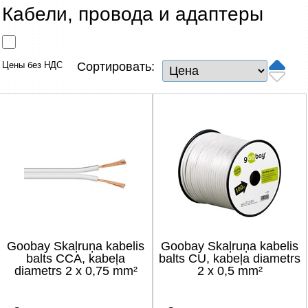
Сетевые товары
Кабели, провода и адаптеры
Смарт устройства
Цены без НДС
Сортировать:
ТВ, Фото и электроника
Автотовары
Renewd техника, Outlet
Goobay Skaļruņa kabelis
Goobay Skaļruņa kabelis
balts CCA, kabeļa
balts CU, kabeļa diametrs
diametrs 2 x 0,75 mm²
2 x 0,5 mm²