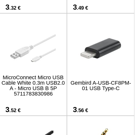
3
3
.32 €
.49 €
MicroConnect Micro USB
Cable White 0.3m USB2.0
Gembird A-USB-CF8PM-
A - Micro USB B 5P
01 USB Type-C
5711783830986
3
3
.52 €
.56 €