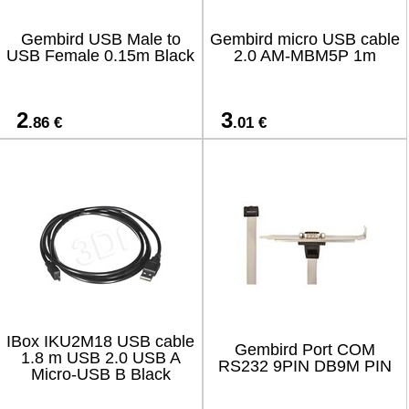
Gembird USB Male to
Gembird micro USB cable
USB Female 0.15m Black
2.0 AM-MBM5P 1m
2
3
.86 €
.01 €
IBox IKU2M18 USB cable
Gembird Port COM
1.8 m USB 2.0 USB A
RS232 9PIN DB9M PIN
Micro-USB B Black