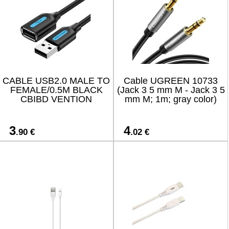
CABLE USB2.0 MALE TO
Cable UGREEN 10733
FEMALE/0.5M BLACK
(Jack 3 5 mm M - Jack 3 5
CBIBD VENTION
mm M; 1m; gray color)
3
4
.90 €
.02 €