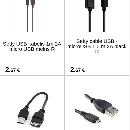
Setty cable USB -
Setty USB kabelis 1m 2A
microUSB 1 0 m 2A black
micro USB melns R
R
2
2
.67 €
.67 €