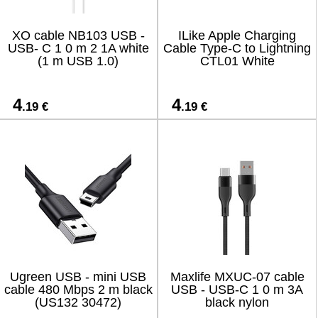
XO cable NB103 USB -
ILike Apple Charging
USB- C 1 0 m 2 1A white
Cable Type-C to Lightning
(1 m USB 1.0)
CTL01 White
4
4
.19 €
.19 €
Ugreen USB - mini USB
Maxlife MXUC-07 cable
cable 480 Mbps 2 m black
USB - USB-C 1 0 m 3A
(US132 30472)
black nylon