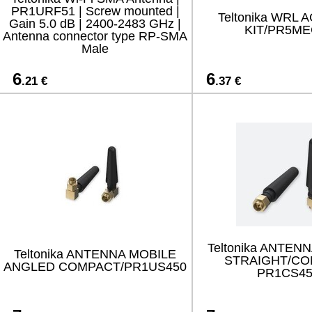
PR1URF51 | Screw mounted |
Teltonika WRL 
Gain 5.0 dB | 2400-2483 GHz |
KIT/PR5ME
Antenna connector type RP-SMA
Male
6
6
.21 €
.37 €
Teltonika ANTEN
Teltonika ANTENNA MOBILE
STRAIGHT/C
ANGLED COMPACT/PR1US450
PR1CS45