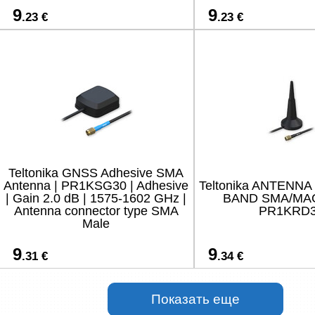
9
9
.23 €
.23 €
Teltonika GNSS Adhesive SMA
Antenna | PR1KSG30 | Adhesive
Teltonika ANTENNA
| Gain 2.0 dB | 1575-1602 GHz |
BAND SMA/MA
Antenna connector type SMA
PR1KRD
Male
9
9
.31 €
.34 €