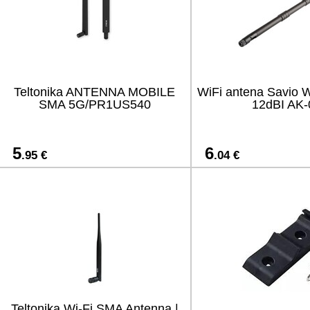
Teltonika ANTENNA MOBILE
WiFi antena Savio 
SMA 5G/PR1US540
12dBI AK-
5
6
.95 €
.04 €
Teltonika Wi-Fi SMA Antenna |