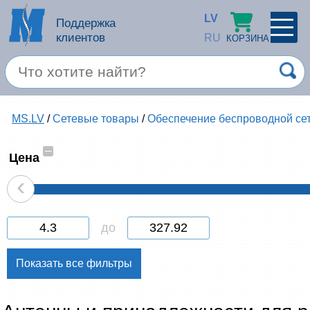
LV
Поддержка
клиентов
RU
КОРЗИНА
ПРОФИЛЬ
×
Спец. предложение
MS.LV
/
Сетевые товары
/
Обеспечение беспроводной се
Войти
Зарегестрироваться
Услуги
–
Цена
‹
Продукция apple
Компьютерная техника
до
Компьютерные аксессуары
Запомнить
Товары для офиса
Забыли пароль?