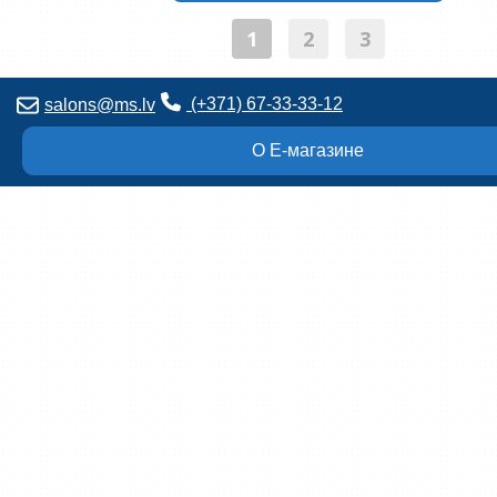
1
2
3
(+371) 67-33-33-12
salons@ms.lv