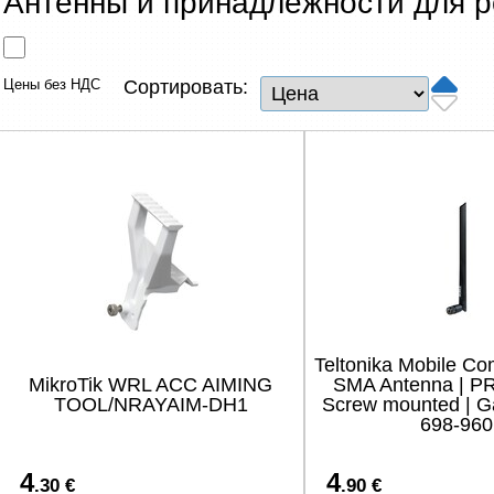
Антенны и принадлежности для 
Сетевые товары
Смарт устройства
Цены без НДС
Сортировать:
ТВ, Фото и электроника
Автотовары
Renewd техника, Outlet
Teltonika Mobile C
MikroTik WRL ACC AIMING
SMA Antenna | P
TOOL/NRAYAIM-DH1
Screw mounted | Ga
698-960
4
4
.30 €
.90 €