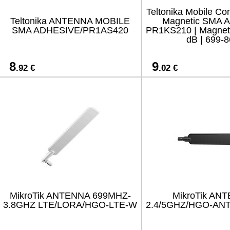
Teltonika Mobile C
Teltonika ANTENNA MOBILE
Magnetic SMA A
SMA ADHESIVE/PR1AS420
PR1KS210 | Magneti
dB | 699-
8
9
.92 €
.02 €
MikroTik ANTENNA 699MHZ-
MikroTik AN
3.8GHZ LTE/LORA/HGO-LTE-W
2.4/5GHZ/HGO-AN