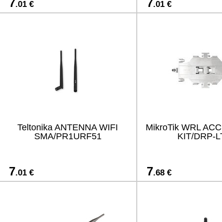
7
7
.01 €
.01 €
Teltonika ANTENNA WIFI
MikroTik WRL ACC
SMA/PR1URF51
KIT/DRP-
7
7
.01 €
.68 €