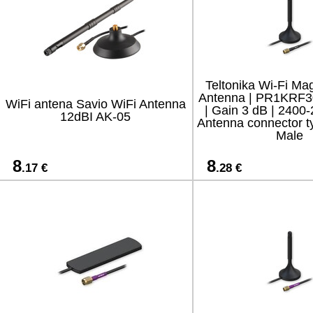
Teltonika Wi-Fi M
Antenna | PR1KRF30
WiFi antena Savio WiFi Antenna
| Gain 3 dB | 2400
12dBI AK-05
Antenna connector 
Male
8
8
.17 €
.28 €