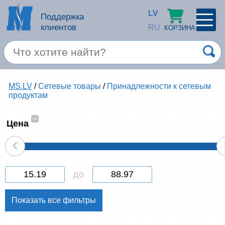
LV
Поддержка
клиентов
RU
КОРЗИНА
ПРОФИЛЬ
×
Спец. предложение
MS.LV
/
Сетевые товары
/
Принадлежности к сетевым
Войти
Зарегестрироваться
продуктам
Услуги
–
Цена
Продукция apple
‹
Компьютерная техника
до
Компьютерные аксессуары
Запомнить
Товары для офиса
Забыли пароль?