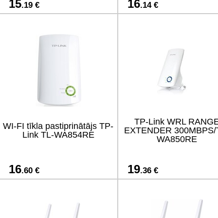
15
16
.19 €
.14 €
TP-Link WRL RANG
WI-FI tīkla pastiprinātājs TP-
EXTENDER 300MBPS/
Link TL-WA854RE
WA850RE
16
19
.60 €
.36 €