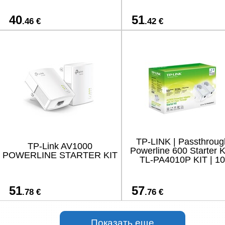
40
51
.46 €
.42 €
TP-LINK | Passthroug
TP-Link AV1000
Powerline 600 Starter Ki
POWERLINE STARTER KIT
TL-PA4010P KIT | 10
51
57
.78 €
.76 €