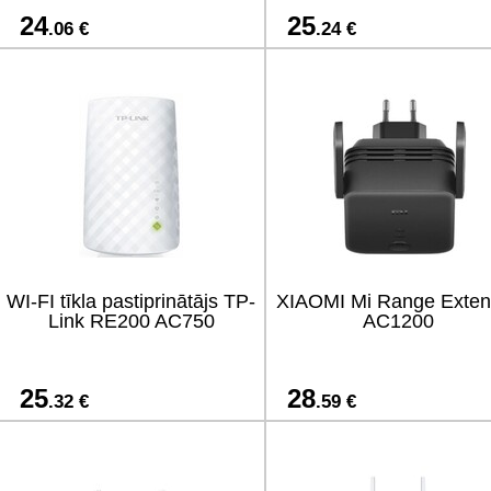
24
25
.06 €
.24 €
WI-FI tīkla pastiprinātājs TP-
XIAOMI Mi Range Exten
Link RE200 AC750
AC1200
25
28
.32 €
.59 €