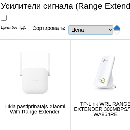
Сетевые товары
Усилители сигнала (Range Extend
Смарт устройства
Цены без НДС
Сортировать:
ТВ, Фото и электроника
Автотовары
Renewd техника, Outlet
TP-Link WRL RANG
Tīkla pastiprinātājs Xiaomi
EXTENDER 300MBPS/
WiFi Range Extender
WA854RE