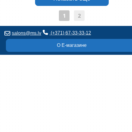
1
2
(+371) 67-33-33-12
salons@ms.lv