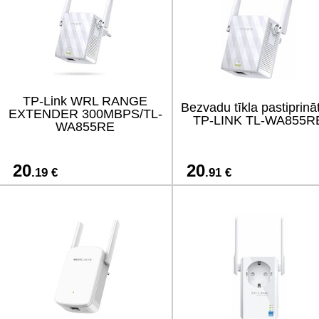
TP-Link WRL RANGE
Bezvadu tīkla pastiprinā
EXTENDER 300MBPS/TL-
TP-LINK TL-WA855R
WA855RE
20
20
.19 €
.91 €