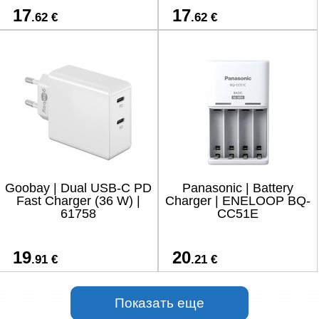
17
17
.62 €
.62 €
Goobay | Dual USB-C PD
Panasonic | Battery
Fast Charger (36 W) |
Charger | ENELOOP BQ-
61758
CC51E
19
20
.91 €
.21 €