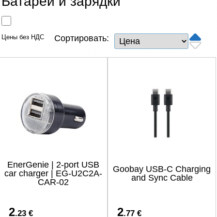
Батареи и зарядки
Сетевые товары
Смарт устройства
Цены без НДС
Сортировать:
ТВ, Фото и электроника
Автотовары
Renewd техника, Outlet
EnerGenie | 2-port USB
Goobay USB-C Charging
car charger | EG-U2C2A-
and Sync Cable
CAR-02
2
2
.23 €
.77 €