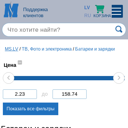
LV
Поддержка
клиентов
RU
КОРЗИНА
ПРОФИЛЬ
×
Спец. предложение
MS.LV
/
ТВ, Фото и электроника
/
Батареи и зарядки
Войти
Зарегестрироваться
Услуги
–
Цена
‹
›
Продукция apple
Компьютерная техника
до
Компьютерные аксессуары
Запомнить
Товары для офиса
Забыли пароль?