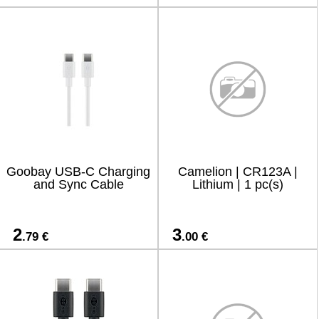
Goobay USB-C Charging
Camelion | CR123A |
and Sync Cable
Lithium | 1 pc(s)
2
3
.79 €
.00 €