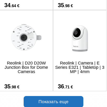
34
35
.64 €
.98 €
Reolink | D20 D20W
Reolink | Camera | E
Junction Box for Dome
Series E321 | Tabletop | 3
Cameras
MP | 4mm
35
36
.98 €
.71 €