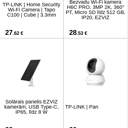
Bezvadu Wi-Fi kamera
TP-LINK | Home Security
H6C PRO, 3MP 2K, 360°
Wi-Fi Camera | Tapo
PT, Micro SD līdz 512 GB,
C100 | Cube | 3.3mm
IP20, EZVIZ
27
28
.62 €
.53 €
Solārais panelis EZVIZ
kamerām, USB Type-C,
TP-LINK | Pan
IP65, līdz 8 W