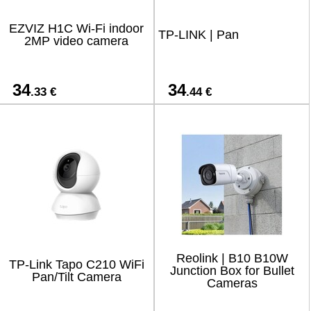
EZVIZ H1C Wi-Fi indoor
TP-LINK | Pan
2MP video camera
34
34
.33 €
.44 €
Reolink | B10 B10W
TP-Link Tapo C210 WiFi
Junction Box for Bullet
Pan/Tilt Camera
Cameras