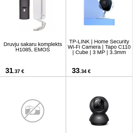
TP-LINK | Home Security
Druvju sakaru komplekts
Wi-Fi Camera | Tapo C110
H1085, EMOS
| Cube | 3 MP | 3.3mm
31
33
.37 €
.34 €