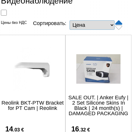
Видеонаблюдение
Сетевые товары
Смарт устройства
Цены без НДС
Сортировать:
ТВ, Фото и электроника
Автотовары
Renewd техника, Outlet
SALE OUT. | Anker Eufy |
Reolink BKT-PTW Bracket
2 Set Silicone Skins In
for PT Cam | Reolink
Black | 24 month(s) |
DAMAGED PACKAGING
14
16
.03 €
.32 €