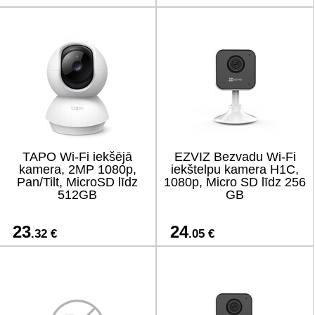
TAPO Wi-Fi iekšējā
EZVIZ Bezvadu Wi-Fi
kamera, 2MP 1080p,
iekštelpu kamera H1C,
Pan/Tilt, MicroSD līdz
1080p, Micro SD līdz 256
512GB
GB
23
24
.32 €
.05 €