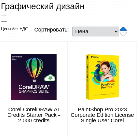
Сетевые товары
Графический дизайн
Смарт устройства
Цены без НДС
Сортировать:
ТВ, Фото и электроника
Автотовары
Renewd техника, Outlet
Corel CorelDRAW AI
PaintShop Pro 2023
Credits Starter Pack -
Corporate Edition License
2.000 credits
Single User Corel