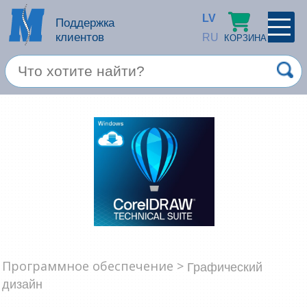
LV
Поддержка
клиентов
RU
КОРЗИНА
ПРОФИЛЬ
×
Спец. предложение
Войти
Зарегестрироваться
Услуги
Продукция apple
Компьютерная техника
Компьютерные аксессуары
Запомнить
Программное обеспечение >
Графический
Товары для офиса
дизайн
Забыли пароль?