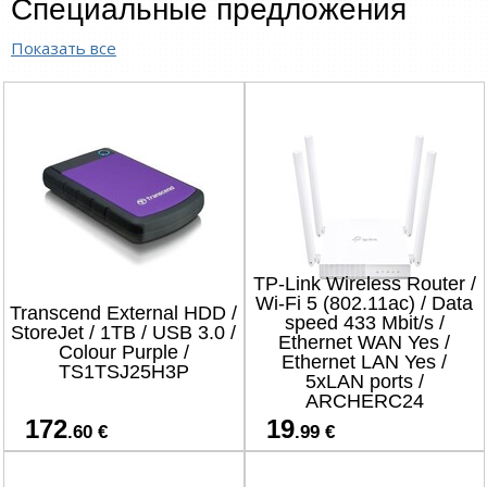
Специальные предложения
Показать все
TP-Link Wireless Router /
Wi-Fi 5 (802.11ac) / Data
Transcend External HDD /
speed 433 Mbit/s /
StoreJet / 1TB / USB 3.0 /
Ethernet WAN Yes /
Colour Purple /
Ethernet LAN Yes /
TS1TSJ25H3P
5xLAN ports /
ARCHERC24
172
19
.60 €
.99 €