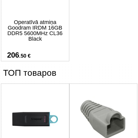
Operatīvā atmiņa
Goodram IRDM 16GB
DDR5 5600MHz CL36
Black
206
.50 €
ТОП товаров