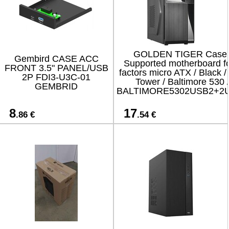
GOLDEN TIGER Case 
Gembird CASE ACC
Supported motherboard f
FRONT 3.5" PANEL/USB
factors micro ATX / Black /
2P FDI3-U3C-01
Tower / Baltimore 530 
GEMBRID
BALTIMORE5302USB2+2
8
17
.86 €
.54 €