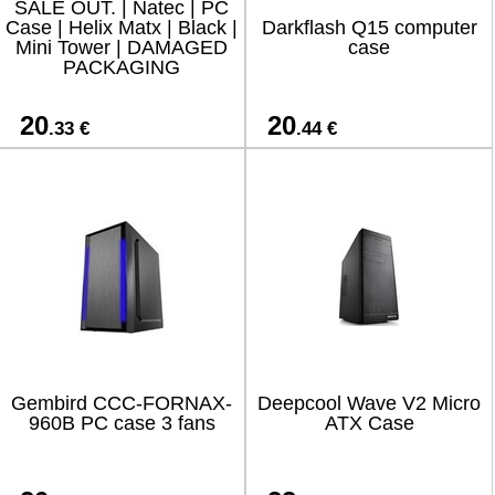
SALE OUT. | Natec | PC
Case | Helix Matx | Black |
Darkflash Q15 computer
Mini Tower | DAMAGED
case
PACKAGING
20
20
.33 €
.44 €
Gembird CCC-FORNAX-
Deepcool Wave V2 Micro
960B PC case 3 fans
ATX Case