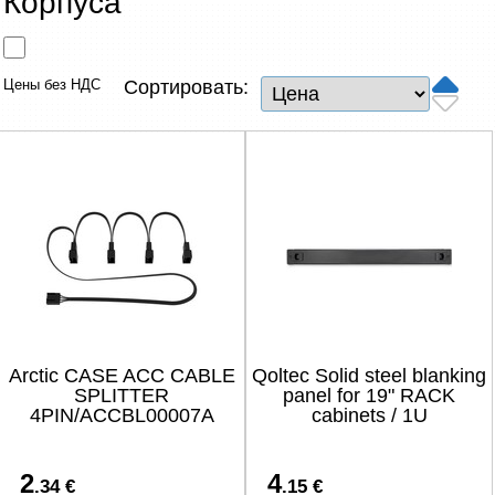
Корпуса
Сетевые товары
Смарт устройства
Цены без НДС
Сортировать:
ТВ, Фото и электроника
Автотовары
Renewd техника, Outlet
Arctic CASE ACC CABLE
Qoltec Solid steel blanking
SPLITTER
panel for 19" RACK
4PIN/ACCBL00007A
cabinets / 1U
2
4
.34 €
.15 €