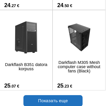
24
24
.27 €
.50 €
Darkflash M305 Mesh
Darkflash B351 datora
computer case without
korpuss
fans (Black)
25
25
.07 €
.23 €