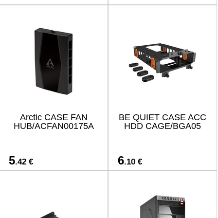
Arctic CASE FAN
BE QUIET CASE ACC
HUB/ACFAN00175A
HDD CAGE/BGA05
5
6
.42 €
.10 €