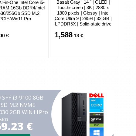
Basalt Gray | 14 " | OLED |
ll-in-One Intel Core i5-
связано с покупкой или доставкой товаров
Touchscreen | 3K | 2880 x
RAM 16Gb DDR4/Intel
1800 pixels | Glossy | Intel
630/256Gb SSD M.2
Core Ultra 9 | 285H | 32 GB |
PCIE/Win11 Pro
LPDDR5X | Solid-state drive
capacity 200
1,588
.00 €
.13 €
 SFF i3-9100 8GB
SSD M.2 NVME
030 2GB WIN11Pro
ько
9.23 €