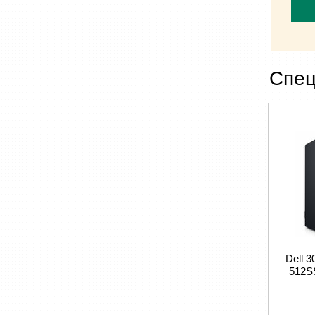
Спец
Dell 
512S