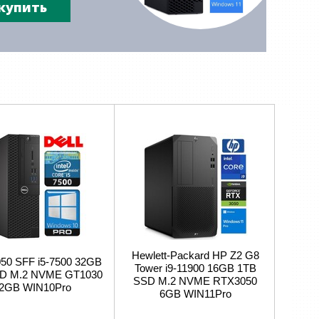
купить
Hewlett-Packard HP Z2 G8
050 SFF i5-7500 32GB
Tower i9-11900 16GB 1TB
D M.2 NVME GT1030
SSD M.2 NVME RTX3050
2GB WIN10Pro
6GB WIN11Pro