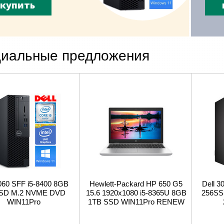
купить
иальные предложения
3060 SFF i5-8400 8GB
Hewlett-Packard HP 650 G5
Dell 3
SD M.2 NVME DVD
15.6 1920x1080 i5-8365U 8GB
256SS
WIN11Pro
1TB SSD WIN11Pro RENEW