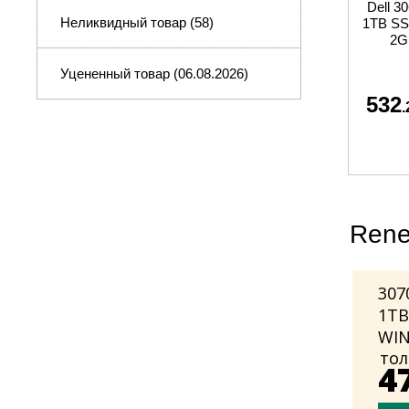
Dell 3
Неликвидный товар
(58)
1TB S
2G
Уцененный товар (06.08.2026)
532
.
Rene
307
1TB
WIN
тол
4