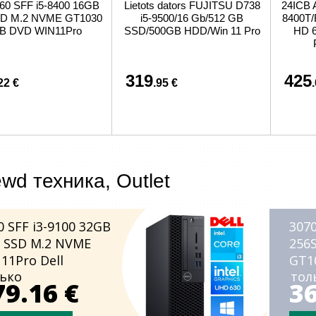
060 SFF i5-8400 16GB
Lietots dators FUJITSU D738
24ICB A
SD M.2 NVME GT1030
i5-9500/16 Gb/512 GB
8400T/
B DVD WIN11Pro
SSD/500GB HDD/Win 11 Pro
HD 
319
425
22 €
.95 €
wd техника, Outlet
0 SFF i3-9100 32GB
3070
 SSD M.2 NVME
256
11Pro Dell
GT1
ько
тол
Dell
79.16 €
36