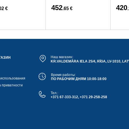
452
420
02 €
.65 €
Наш магазин:
ГАЗИН
KR.VALDEMĀRA IELA 25/4, RĪGA, LV-1010, LAT
Время работы:
 использования
ПО РАБОЧИМ ДНЯМ 10:00-18:00
а приватности
Тел.:
+371 67-333-312, +371 29-258-258