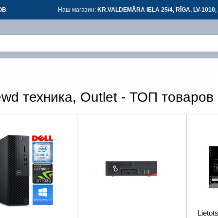
ОВ
Наш магазин:
KR.VALDEMĀRA IELA 25/4, RĪGA, LV-1010, 
Вой
Вой
wd техника, Outlet - ТОП товаров
З
*
все
Lietot