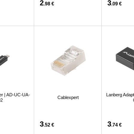
2
3
.98 €
.09 €
er | AD-UC-UA-
Lanberg Adap
Cablexpert
02
3
3
.52 €
.74 €