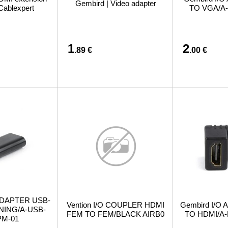
Gembird | Video adapter
 Cablexpert
TO VGA/A
1
2
.89 €
.00 €
 ADAPTER USB-
Vention I/O COUPLER HDMI
Gembird I/O
NING/A-USB-
FEM TO FEM/BLACK AIRB0
TO HDMI/A
PM-01