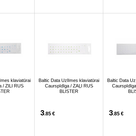
īmes klaviatūrai
Baltic Data Uzlīmes klaviatūrai
Baltic Data Uz
a / ZILI RUS
Caurspīdīga / ZAĻI RUS
Caurspīdīg
STER
BLISTER
BL
3
3
.85 €
.85 €