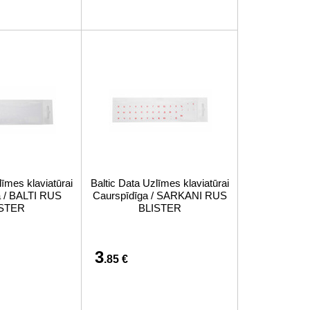
līmes klaviatūrai
Baltic Data Uzlīmes klaviatūrai
a / BALTI RUS
Caurspīdīga / SARKANI RUS
ISTER
BLISTER
3
.85 €