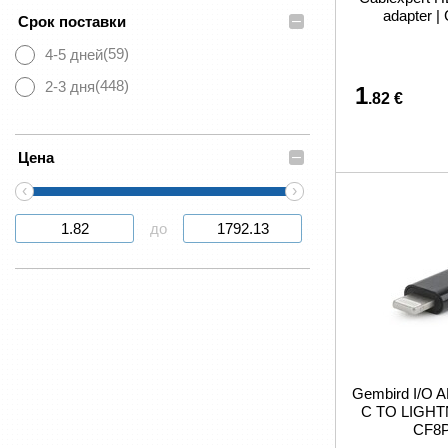
adapter |
–
Срок поставки
(59)
4-5 дней
(448)
2-3 дня
1
.82 €
–
Цена
‹
›
до
Gembird I/O
C TO LIGHT
CF8