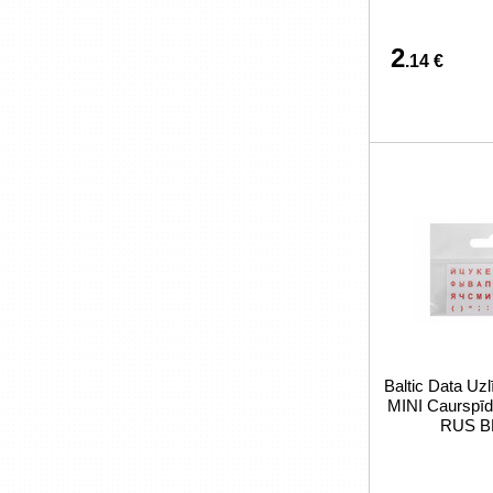
2
.14 €
Baltic Data Uzl
MINI Caurspī
RUS B