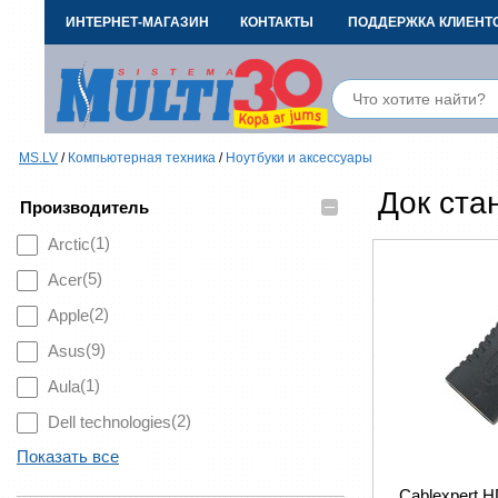
ИНТЕРНЕТ-МАГАЗИН
КОНТАКТЫ
ПОДДЕРЖКА КЛИЕНТ
MS.LV
/
Компьютерная техника
/
Ноутбуки и аксессуары
Док ста
–
Производитель
(1)
Arctic
(5)
Acer
(2)
Apple
(9)
Asus
(1)
Aula
(2)
Dell technologies
Показать все
Cablexpert H