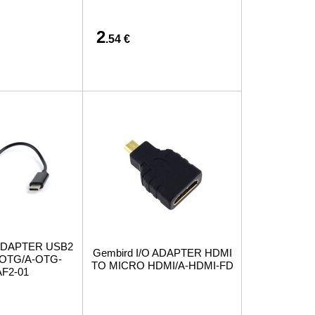
2
.54 €
 ADAPTER USB2
Gembird I/O ADAPTER HDMI
 OTG/A-OTG-
TO MICRO HDMI/A-HDMI-FD
F2-01