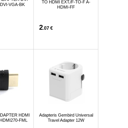
TO HDMI EXT./F-TO-F A-
связано с покупкой или доставкой товаров
-DVI-VGA-BK
HDMI-FF
2
.07 €
 ADAPTER HDMI
Adapteris Gembird Universal
-HDMI270-FML
Travel Adapter 12W