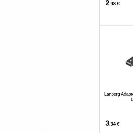
2
.98 €
Lanberg Adapt
3
.34 €