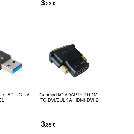
3
.23 €
ter | AD-UC-UA-
Gembird I/O ADAPTER HDMI
01
TO DVI/BULK A-HDMI-DVI-2
3
.85 €