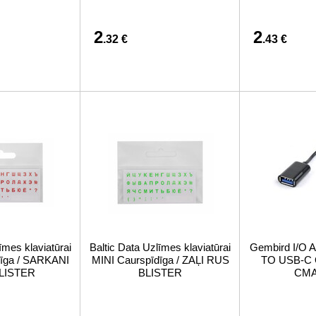
2
2
.32 €
.43 €
īmes klaviatūrai
Baltic Data Uzlīmes klaviatūrai
Gembird I/O
dīga / SARKANI
MINI Caurspīdīga / ZAĻI RUS
TO USB-C
LISTER
BLISTER
CMA