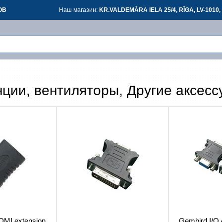
ОВ
Наш магазин:
KR.VALDEMĀRA IELA 25/4, RĪGA, LV-1010, 
Вой
Вой
нции, вентиляторы, Другие аксесс
З
*
все
DMI extension
Gembird I/