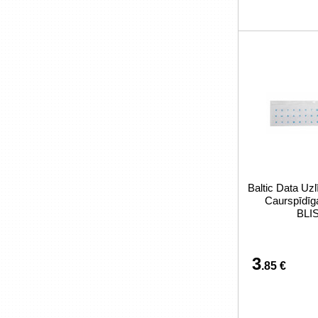
Baltic Data Uzl
Caurspīdīg
BLI
3
.85 €