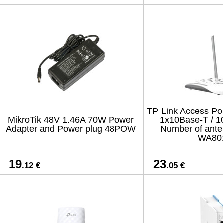
TP-Link Access Poi
MikroTik 48V 1.46A 70W Power
1x10Base-T / 1
Adapter and Power plug 48POW
Number of ante
WA80
19
23
.12 €
.05 €