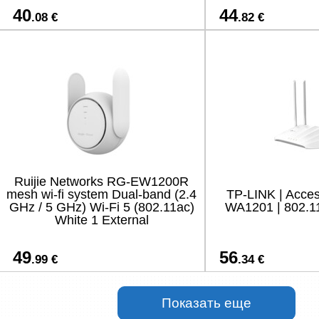
40
44
.08 €
.82 €
Ruijie Networks RG-EW1200R
mesh wi-fi system Dual-band (2.4
TP-LINK | Acces
GHz / 5 GHz) Wi-Fi 5 (802.11ac)
WA1201 | 802.1
White 1 External
49
56
.99 €
.34 €