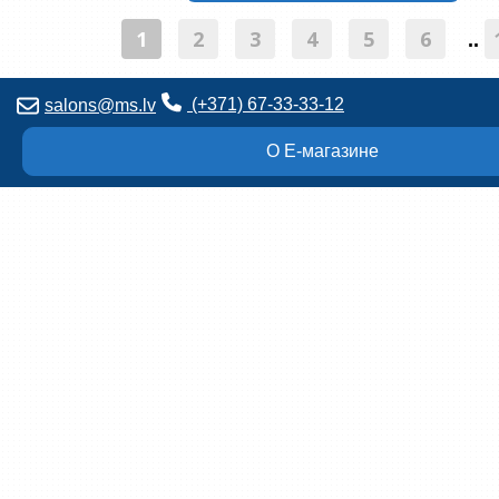
1
2
3
4
5
6
..
(+371) 67-33-33-12
salons@ms.lv