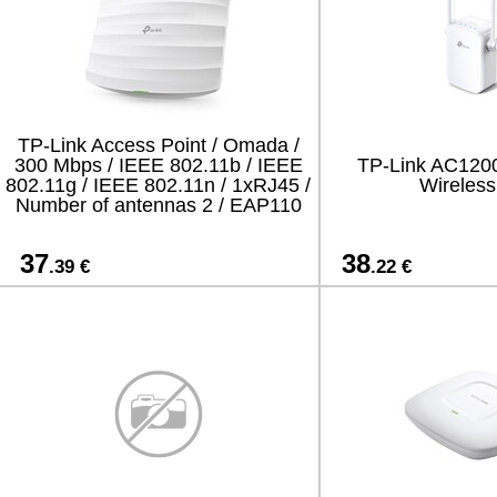
TP-Link Access Point / Omada /
300 Mbps / IEEE 802.11b / IEEE
TP-Link AC120
802.11g / IEEE 802.11n / 1xRJ45 /
Wireless
Number of antennas 2 / EAP110
37
38
.39 €
.22 €