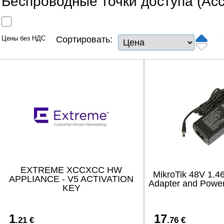
Беспроводные точки доступа (Acc
Сетевые товары
Смарт устройства
Цены без НДС
Сортировать:
ТВ, Фото и электроника
Автотовары
Renewd техника, Outlet
EXTREME XCCXCC HW
MikroTik 48V 1.
APPLIANCE - V5 ACTIVATION
Adapter and Powe
KEY
1
17
.21 €
.76 €