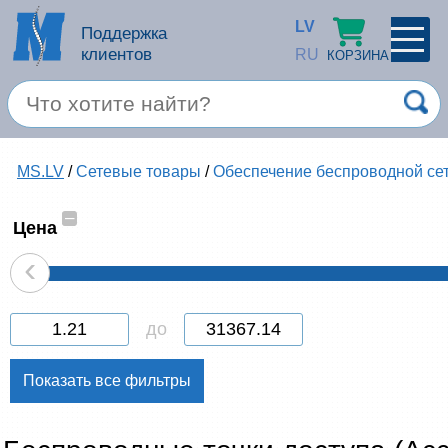
LV
Поддержка
клиентов
RU
КОРЗИНА
ПРОФИЛЬ
×
Спец. предложение
MS.LV
/
Сетевые товары
/
Обеспечение беспроводной се
Войти
Зарегестрироваться
Услуги
–
Цена
‹
Продукция apple
Компьютерная техника
до
Компьютерные аксессуары
Запомнить
Товары для офиса
Забыли пароль?