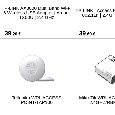
TP-LINK AX3000 Dual Band Wi-Fi
TP-LINK | Access P
6 Wireless USB Adapter | Archer
802.11n | 2.4GH
TX50U | 2.4 GHz
39
39
.20 €
.69 €
Teltonika WRL ACCESS
MikroTik WRL A
POINT/TAP100
2.4GHZ/R