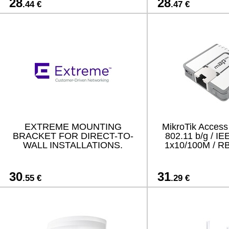
28
28
.44 €
.47 €
EXTREME MOUNTING
MikroTik Access
BRACKET FOR DIRECT-TO-
802.11 b/g / IE
WALL INSTALLATIONS.
1x10/100M / 
30
31
.55 €
.29 €