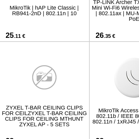
TP-LINK Archer T
MikroTik | hAP Lite Classic |
Mini Wi-Fi6 Wirel
RB941-2nD | 802.11n | 10
| 802.11ax | MU-
Po
25
26
.11 €
.35 €
ZYXEL T-BAR CEILING CLIPS
MikroTik Access
FOR CEILZYXEL T-BAR CEILING
802.11b / IEEE 8
CLIPS FOR CEILING MTHUNT
802.11n / 1xRJ45
ZYXEL AP - 5 SETS