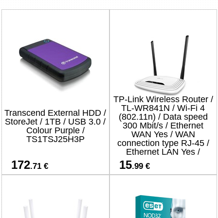
TP-Link Wireless Router /
TL-WR841N / Wi-Fi 4
Transcend External HDD /
(802.11n) / Data speed
StoreJet / 1TB / USB 3.0 /
300 Mbit/s / Ethernet
Colour Purple /
WAN Yes / WAN
TS1TSJ25H3P
connection type RJ-45 /
Ethernet LAN Yes /
4xLAN ports
172
15
.71 €
.99 €