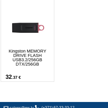
Kingston MEMORY
DRIVE FLASH
USB3.2/256GB
DTX/256GB
32
.37 €
(+371) 67-33-33-12
salons@ms.lv