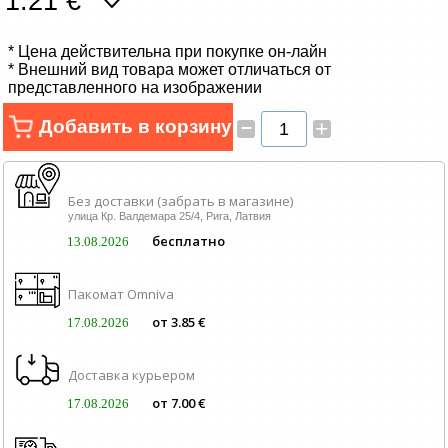
1.21 €
Сетевые товары
* Цена действительна при покупке он-лайн
Смарт устройства
* Внешний вид товара может отличаться от
представленного на изображении
ТВ, Фото и электроника
–
Добавить в корзину
+
Автотовары
Без доставки (забрать в магазине)
Renewd техника, Outlet
улица Кр. Валдемара 25/4, Рига, Латвия
бесплатно
13.08.2026
Пакомат Omniva
от 3.85 €
17.08.2026
Доставка курьером
от 7.00 €
17.08.2026