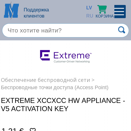
LV
Поддержка
клиентов
RU
КОРЗИНА
ПРОФИЛЬ
×
Спец. предложение
Войти
Зарегестрироваться
Услуги
Продукция apple
Обеспечение беспроводной сети >
Беспроводные точки доступа (Access Point)
Компьютерная техника
EXTREME XCCXCC HW APPLIANCE -
Компьютерные аксессуары
V5 ACTIVATION KEY
Запомнить
Товары для офиса
Забыли пароль?