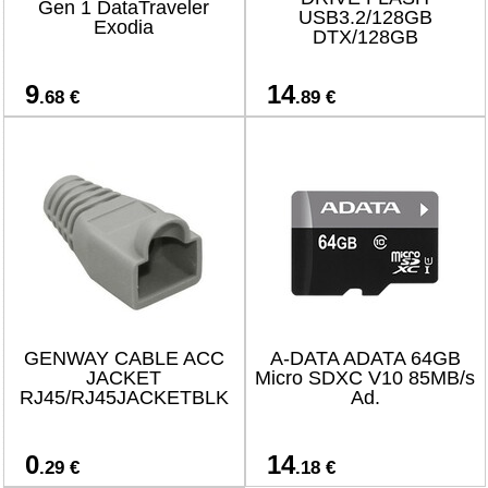
Gen 1 DataTraveler
USB3.2/128GB
Exodia
DTX/128GB
9
14
.68 €
.89 €
GENWAY CABLE ACC
A-DATA ADATA 64GB
JACKET
Micro SDXC V10 85MB/s
RJ45/RJ45JACKETBLK
Ad.
0
14
.29 €
.18 €