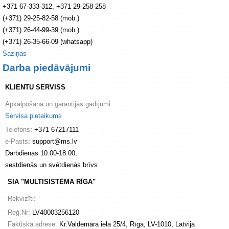
+371 67-333-312, +371 29-258-258
(+371) 29-25-82-58 (mob.)
(+371) 26-44-99-39 (mob.)
(+371) 26-35-66-09 (whatsapp)
Saziņas
Darba piedāvājumi
KLIENTU SERVISS
Apkalpošana un garantijas gadījumi:
Servisa pieteikums
Telefons
: +371 67217111
e-Pasts
: support@ms.lv
Darbdienās 10.00-18.00,
sestdienās un svētdienās brīvs
SIA "MULTISISTĒMA RĪGA"
Rekvizīti:
Reģ.Nr:
LV40003256120
Faktiskā adrese:
Kr.Valdemāra iela 25/4, Rīga, LV-1010, Latvija