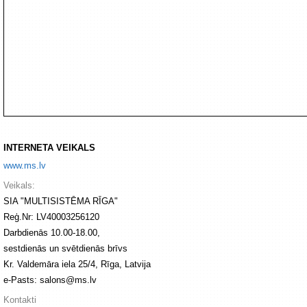
Tīkla produkti
Viedierīces
TV, Foto un elektronika
Autopreces
Renewd tehnika, Outlet
INTERNETA VEIKALS
www.ms.lv
Veikals:
SIA "MULTISISTĒMA RĪGA"
Reģ.Nr: LV40003256120
Darbdienās 10.00-18.00,
sestdienās un svētdienās brīvs
Kr. Valdemāra iela 25/4, Rīga, Latvija
e-Pasts: salons@ms.lv
Kontakti