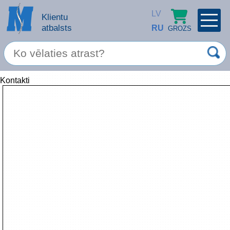
LV
Klientu
atbalsts
RU
GROZS
PROFILS
×
Kontakti
Spec. piedāvājums
Ieiet
Reģistrēties
Servisa pakalpojumi
Apple produkti
Datortehnika
Datoru piederumi
Atcerēties
Biroja preces
Aizmirsāt paroli?