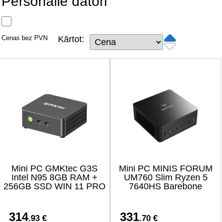
Personālie datori
Tīkla produkti
Viedierīces
Cenas bez PVN
Kārtot:
TV, Foto un elektronika
Autopreces
Renewd tehnika, Outlet
Mini PC GMKtec G3S
Mini PC MINIS FORUM
Intel N95 8GB RAM +
UM760 Slim Ryzen 5
256GB SSD WIN 11 PRO
7640HS Barebone
314
331
.93 €
.70 €