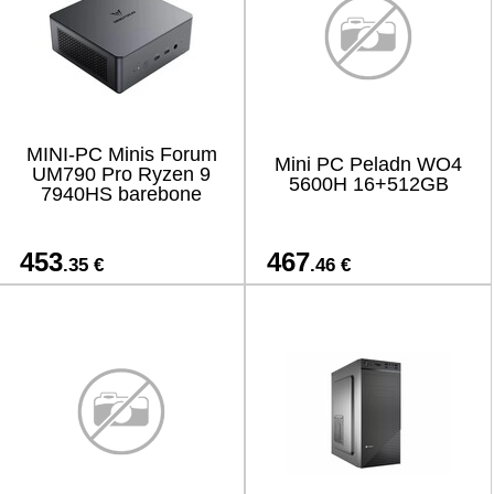
MINI-PC Minis Forum
Mini PC Peladn WO4
UM790 Pro Ryzen 9
5600H 16+512GB
7940HS barebone
453
467
.35 €
.46 €