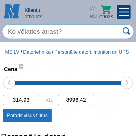
LV
Klientu
atbalsts
RU
GROZS
PROFILS
×
Spec. piedāvājums
MS.LV
/
Datortehnika
/
Personālie datori, monitori un UPS
Ieiet
Reģistrēties
Servisa pakalpojumi
–
Cena
‹
›
Apple produkti
Datortehnika
līdz
Datoru piederumi
Atcerēties
Biroja preces
Aizmirsāt paroli?