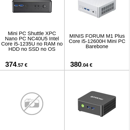
Mini PC Shuttle XPC
MINIS FORUM M1 Plus
Nano PC NC40U5 Intel
Core i5-12600H Mini PC
Core i5-1235U no RAM no
Barebone
HDD no SSD no OS
374
380
.57 €
.04 €