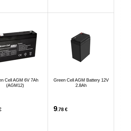
en Cell AGM 6V 7Ah
Green Cell AGM Battery 12V
(AGM12)
2.8Ah
9
€
.78 €