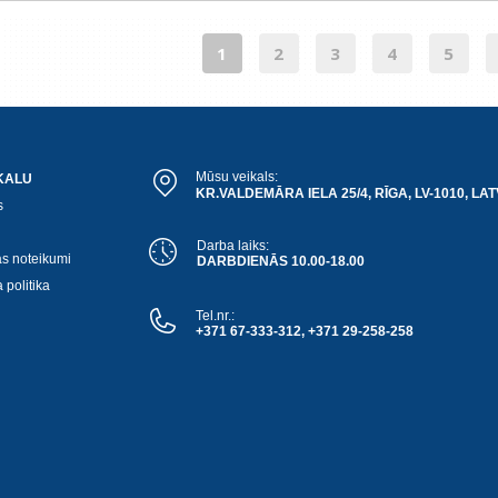
1
2
3
4
5
Mūsu veikals:
KALU
KR.VALDEMĀRA IELA 25/4, RĪGA, LV-1010, LAT
s
Darba laiks:
as noteikumi
DARBDIENĀS 10.00-18.00
 politika
Tel.nr.:
+371 67-333-312, +371 29-258-258