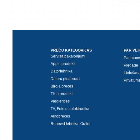
PREČU KATEGORIJAS
PAR VEI
Servisa pakalpojumi
Par mum
Apple produkti
Piegāde
Datortehnika
Lietošan
Datoru piederumi
Privātuma
Biroja preces
Tīkla produkti
Viedierīces
TV, Foto un elektronika
Autopreces
Renewd tehnika, Outlet