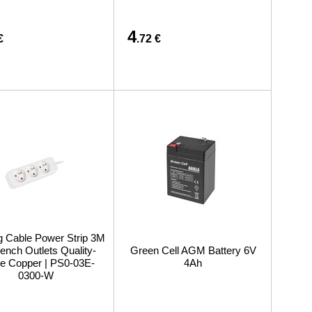
4
€
.72 €
g Cable Power Strip 3M
ench Outlets Quality-
Green Cell AGM Battery 6V
e Copper | PS0-03E-
4Ah
0300-W