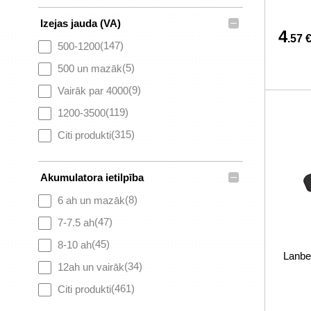
–
Izejas jauda (​VA)
4
.57 
(147)
500-1200
(5)
500 un mazāk
(9)
Vairāk par 4000
(119)
1200-3500
(315)
Citi produkti
–
Akumulatora ietilpība
(8)
6 ah un mazāk
(47)
7-7.5 ah
(45)
8-10 ah
Lanbe
(34)
12ah un vairāk
(461)
Citi produkti