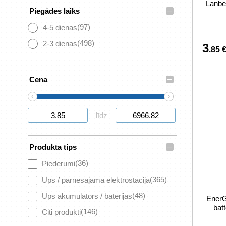
Lanbe
–
Piegādes laiks
(97)
4-5 dienas
(498)
2-3 dienas
3
.85 
–
Cena
‹
›
līdz
–
Produkta tips
(36)
Piederumi
(365)
Ups / pārnēsājama elektrostacija
(48)
Ups akumulators / baterijas
EnerG
bat
(146)
Citi produkti