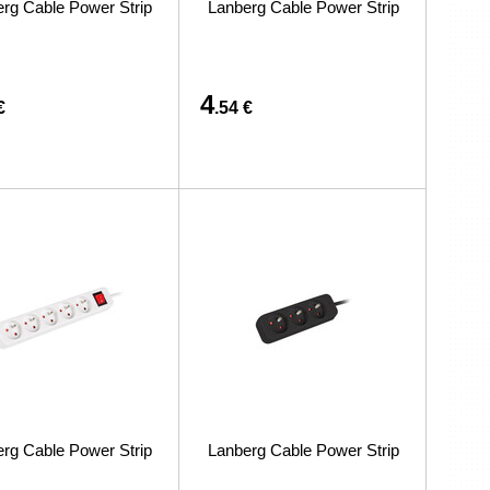
rg Cable Power Strip
Lanberg Cable Power Strip
preču iegādi vai piegādi
4
€
.54 €
rg Cable Power Strip
Lanberg Cable Power Strip