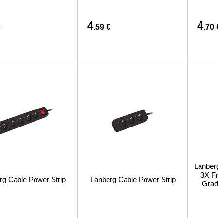
4
4
€
.59 €
.70 
Lanber
3X Fr
rg Cable Power Strip
Lanberg Cable Power Strip
Grad