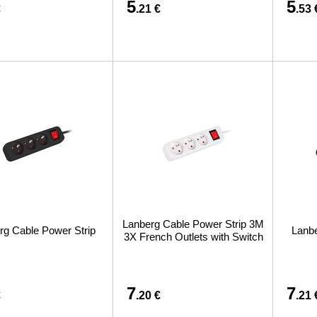
5
5
€
.21 €
.53 
Lanberg Cable Power Strip 3M
rg Cable Power Strip
Lanbe
3X French Outlets with Switch
7
7
€
.20 €
.21 