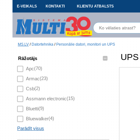
E-VEIKALS
KONTAKTI
KLIENTU ATBALSTS
MS.LV
/
Datortehnika
/
Personālie datori, monitori un UPS
UPS 
–
Rāžotājs
(70)
Apc
(23)
Armac
(2)
Csb
(15)
Assmann electronic
(9)
Bluetti
(4)
Bluewalker
Parādīt visus