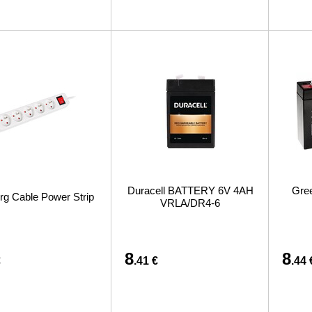
Duracell BATTERY 6V 4AH
Gre
rg Cable Power Strip
VRLA/DR4-6
8
8
€
.41 €
.44 