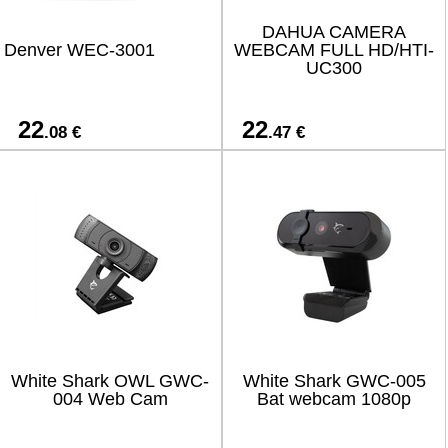
DAHUA CAMERA
Denver WEC-3001
WEBCAM FULL HD/HTI-
UC300
22
22
.08 €
.47 €
White Shark OWL GWC-
White Shark GWC-005
004 Web Cam
Bat webcam 1080p