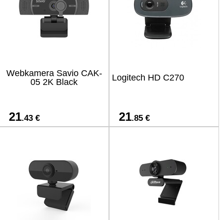
Webkamera Savio CAK-
Logitech HD C270
05 2K Black
21
21
.43 €
.85 €