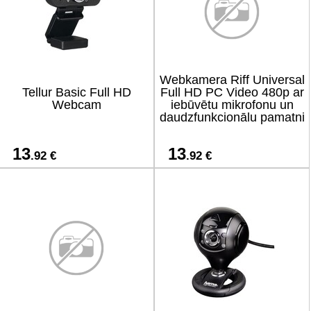
Webkamera Riff Universal
Tellur Basic Full HD
Full HD PC Video 480p ar
Webcam
iebūvētu mikrofonu un
daudzfunkcionālu pamatni
13
13
.92 €
.92 €