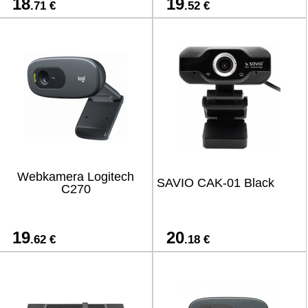
18
19
.71 €
.52 €
Webkamera Logitech
SAVIO CAK-01 Black
C270
19
20
.62 €
.18 €