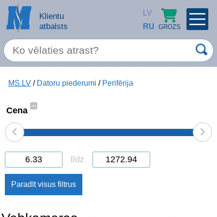
LV
Klientu
atbalsts
RU
GROZS
PROFILS
×
Spec. piedāvājums
MS.LV
/
Datoru piederumi
/
Perifērija
Ieiet
Reģistrēties
Servisa pakalpojumi
–
Cena
‹
›
Apple produkti
Datortehnika
līdz
Datoru piederumi
Atcerēties
Biroja preces
Aizmirsāt paroli?