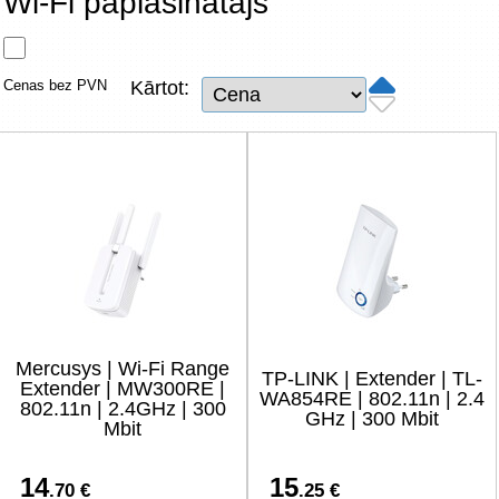
Wi-Fi paplašinātājs
Tīkla produkti
Viedierīces
Cenas bez PVN
Kārtot:
TV, Foto un elektronika
Autopreces
Renewd tehnika, Outlet
Mercusys | Wi-Fi Range
TP-LINK | Extender | TL-
Extender | MW300RE |
WA854RE | 802.11n | 2.4
802.11n | 2.4GHz | 300
GHz | 300 Mbit
Mbit
14
15
.70 €
.25 €