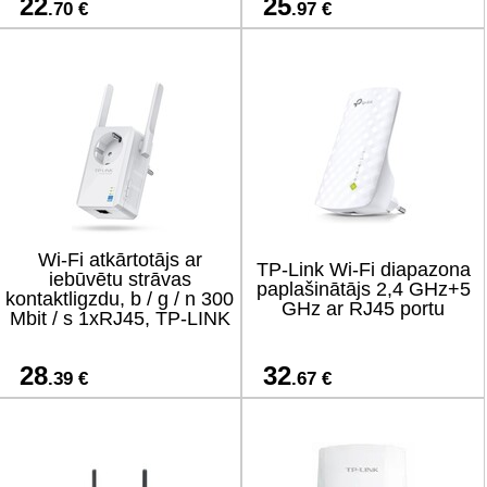
22
25
.70 €
.97 €
Wi-Fi atkārtotājs ar
TP-Link Wi-Fi diapazona
iebūvētu strāvas
paplašinātājs 2,4 GHz+5
kontaktligzdu, b / g / n 300
GHz ar RJ45 portu
Mbit / s 1xRJ45, TP-LINK
28
32
.39 €
.67 €