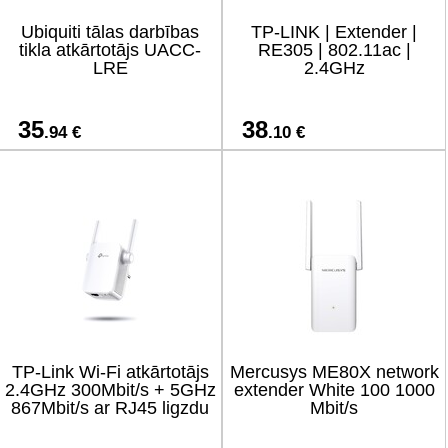
Ubiquiti tālas darbības
TP-LINK | Extender |
tikla atkārtotājs UACC-
RE305 | 802.11ac |
LRE
2.4GHz
35
38
.94 €
.10 €
TP-Link Wi-Fi atkārtotājs
Mercusys ME80X network
2.4GHz 300Mbit/s + 5GHz
extender White 100 1000
867Mbit/s ar RJ45 ligzdu
Mbit/s