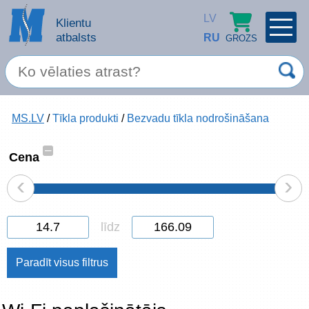
LV
Klientu
atbalsts
RU
GROZS
PROFILS
×
Spec. piedāvājums
MS.LV
/
Tīkla produkti
/
Bezvadu tīkla nodrošināšana
Ieiet
Reģistrēties
Servisa pakalpojumi
–
Cena
‹
›
Apple produkti
Datortehnika
līdz
Datoru piederumi
Atcerēties
Biroja preces
Aizmirsāt paroli?