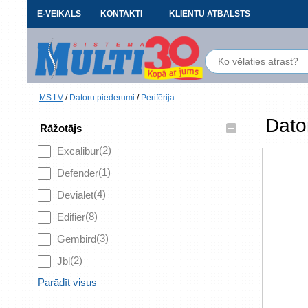
E-VEIKALS
KONTAKTI
KLIENTU ATBALSTS
MS.LV
/
Datoru piederumi
/
Perifērija
Dato
–
Rāžotājs
(2)
Excalibur
(1)
Defender
(4)
Devialet
(8)
Edifier
(3)
Gembird
(2)
Jbl
Parādīt visus