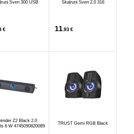
ļruņi Sven 300 USB
Skaļruņi Sven 2.0 316
preču iegādi vai piegādi
11
3 €
.93 €
ender Z2 Black 2.0
TRUST Gemi RGB Black
ls 6 W 4745090820089