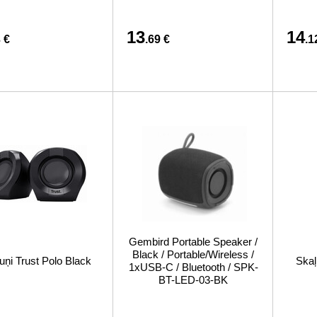
13
14
 €
.69 €
.1
Gembird Portable Speaker /
Black / Portable/Wireless /
uņi Trust Polo Black
Skaļ
1xUSB-C / Bluetooth / SPK-
BT-LED-03-BK