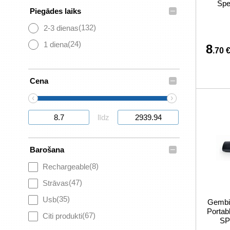
Spe
–
Piegādes laiks
(132)
2-3 dienas
(24)
1 diena
8
.70 
–
Cena
‹
›
līdz
–
Barošana
(8)
Rechargeable
(47)
Strāvas
(35)
Usb
Gembir
Portabl
(67)
Citi produkti
SP