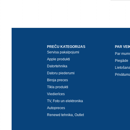
PREČU KATEGORIJAS
PAR VEI
Servisa pakalpojumi
Par mum
Apple produkti
Piegāde
Datortehnika
Lietošan
Datoru piederumi
Privātuma
Biroja preces
Tīkla produkti
Viedierīces
TV, Foto un elektronika
Autopreces
Renewd tehnika, Outlet