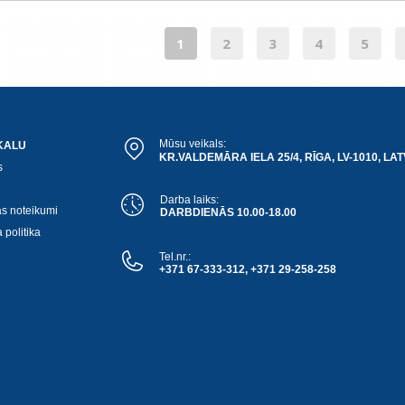
1
2
3
4
5
Mūsu veikals:
KALU
KR.VALDEMĀRA IELA 25/4, RĪGA, LV-1010, LAT
s
Darba laiks:
as noteikumi
DARBDIENĀS 10.00-18.00
 politika
Tel.nr.:
+371 67-333-312, +371 29-258-258