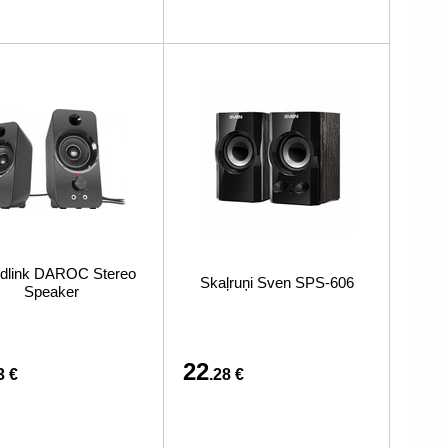
dlink DAROC Stereo
Skaļruņi Sven SPS-606
Speaker
22
3 €
.28 €