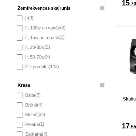
15
.70
–
Zemfrekvences skaļrunis
(3)
Ir
(4)
Ir, 100w un vairāk
(2)
Ir, 15w un mazāk
(2)
Ir, 20-30w
(3)
Ir, 50-70w
(142)
Citi produkti
–
Krāsa
(3)
Baltā
Skaļru
(4)
Brūnā
(35)
Melnā
(1)
Pelēka
17
.55
(2)
Sarkanā