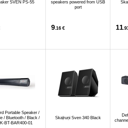
aker SVEN PS-55
speakers powered from USB
Ska
port
9
11
€
.16 €
.9
d Portable Speaker /
Def
e / Bluetooth / Black /
Skaļruņi Sven 340 Black
channe
K-BT-BAR400-01