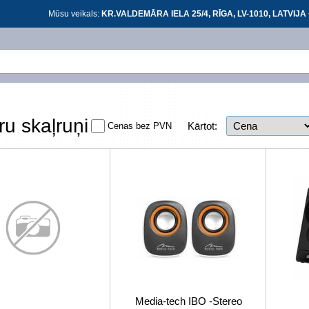
Mūsu veikals:
KR.VALDEMĀRA IELA 25/4, RĪGA, LV-1010, LATVIJA 
Ieiet
Ieiet
ru skaļruņi
Kārtot:
Cenas bez PVN
At
*
visi
Media-tech IBO -Stereo