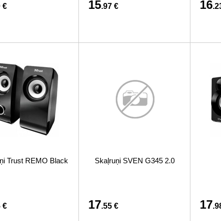
15
16
 €
.97 €
.2
ņi Trust REMO Black
Skaļruņi SVEN G345 2.0
17
17
 €
.55 €
.9