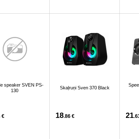
le speaker SVEN PS-
Spee
Skaļruņi Sven 370 Black
130
18
21
 €
.86 €
.6