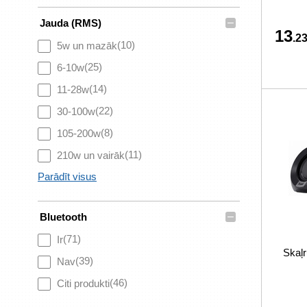
–
Jauda (RMS)
13
.23
(10)
5w un mazāk
(25)
6-10w
(14)
11-28w
(22)
30-100w
(8)
105-200w
(11)
210w un vairāk
Parādīt visus
–
Bluetooth
(71)
Ir
Skaļr
(39)
Nav
(46)
Citi produkti