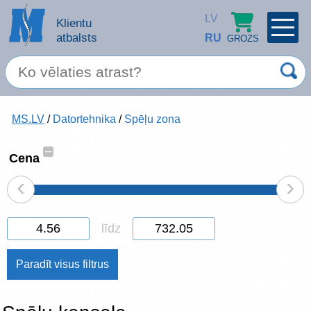
LV
Klientu
atbalsts
RU
GROZS
PROFILS
×
Spec. piedāvājums
MS.LV
/
Datortehnika
/
Spēļu zona
Ieiet
Reģistrēties
Servisa pakalpojumi
–
Cena
‹
›
Apple produkti
Datortehnika
līdz
Datoru piederumi
Atcerēties
Biroja preces
Aizmirsāt paroli?