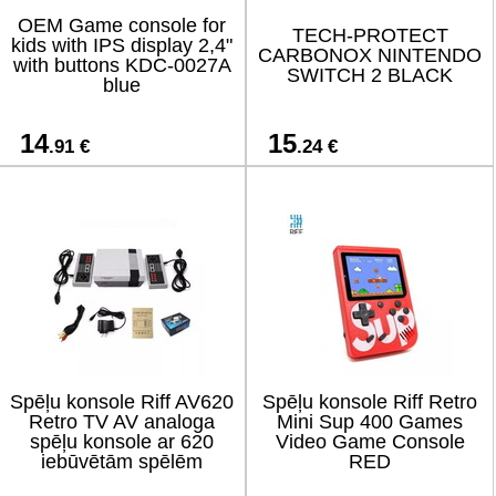
OEM Game console for
TECH-PROTECT
kids with IPS display 2,4"
CARBONOX NINTENDO
with buttons KDC-0027A
SWITCH 2 BLACK
blue
14
15
.91 €
.24 €
Spēļu konsole Riff AV620
Spēļu konsole Riff Retro
Retro TV AV analoga
Mini Sup 400 Games
spēļu konsole ar 620
Video Game Console
iebūvētām spēlēm
RED