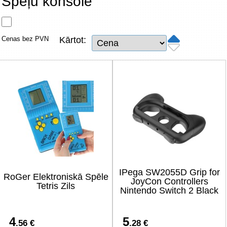
Spēļu konsole
Tīkla produkti
Viedierīces
Cenas bez PVN
Kārtot:
TV, Foto un elektronika
Autopreces
Renewd tehnika, Outlet
IPega SW2055D Grip for
RoGer Elektroniskā Spēle
JoyCon Controllers
Tetris Zils
Nintendo Switch 2 Black
4
5
.56 €
.28 €