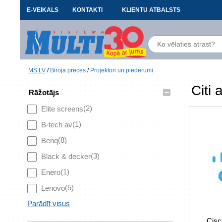
E-VEIKALS
KONTAKTI
KLIENTU ATBALSTS
MS.LV
/
Biroja preces
/
Projektori un piederumi
Citi 
–
Rāžotājs
(2)
Elite screens
(1)
B-tech av
(8)
Benq
(3)
Black & decker
(1)
Enero
(5)
Lenovo
Parādīt visus
Cis