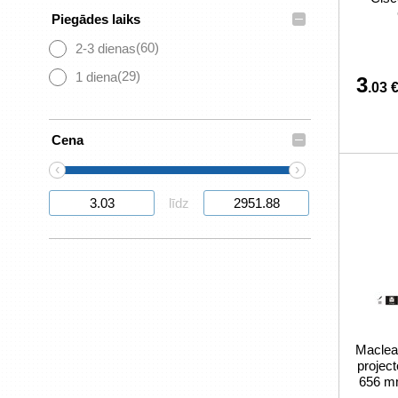
–
Piegādes laiks
(60)
2-3 dienas
(29)
1 diena
3
.03 
–
Cena
‹
›
līdz
Maclean
projec
656 mm