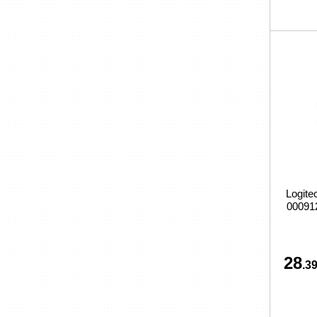
Logite
000912
28
.39