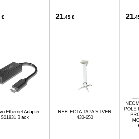
21
21
 €
.45 €
.4
NEOM
POLE 
vo Ethernet Adapter
REFLECTA TAPA SILVER
PRO
S91831 Black
430-650
MO