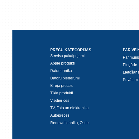
PREČU KATEGORIJAS
PAR VEI
Servisa pakalpojumi
Par mum
Apple produkti
Piegāde
Datortehnika
Lietošan
Datoru piederumi
Privātuma
Biroja preces
Tīkla produkti
Viedierīces
TV, Foto un elektronika
Autopreces
Renewd tehnika, Outlet