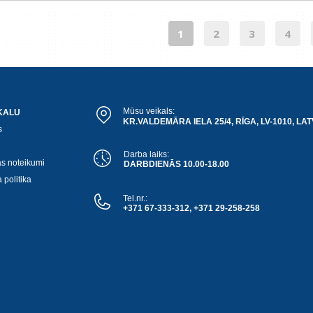
1
2
3
4
Mūsu veikals:
KALU
KR.VALDEMĀRA IELA 25/4, RĪGA, LV-1010, LAT
s
Darba laiks:
as noteikumi
DARBDIENĀS 10.00-18.00
 politika
Tel.nr.:
+371 67-333-312, +371 29-258-258