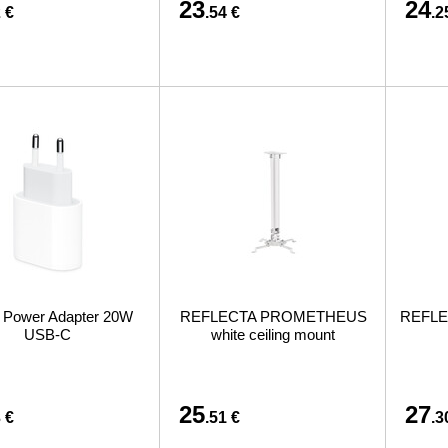
23
24
 €
.54 €
.2
 Power Adapter 20W
REFLECTA PROMETHEUS
REFLEC
USB-C
white ceiling mount
25
27
 €
.51 €
.3