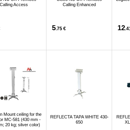
Calling Access
Calling Enhanced
5
12
€
.75 €
.4
 Mount ceiling for the
REFLECTA TAPA WHITE 430-
REFLE
tor MC-581 (430 mm -
650
XL
; 20 kg; silver color)