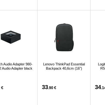
ch Audio Adapter 980-
Lenovo ThinkPad Essential
Logi
 Audio Adapter black
Backpack 40,6cm (16")
R5
33
34
 €
.90 €
.1