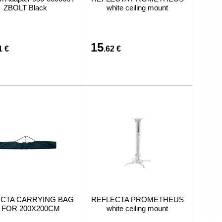
preču iegādi vai piegādi
ZBOLT Black
white ceiling mount
15
1 €
.62 €
CTA CARRYING BAG
REFLECTA PROMETHEUS
 FOR 200X200CM
white ceiling mount