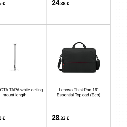
24
5 €
.38 €
TA TAPA white ceiling
Lenovo ThinkPad 16"
mount length
Essential Topload (Eco)
28
0 €
.33 €