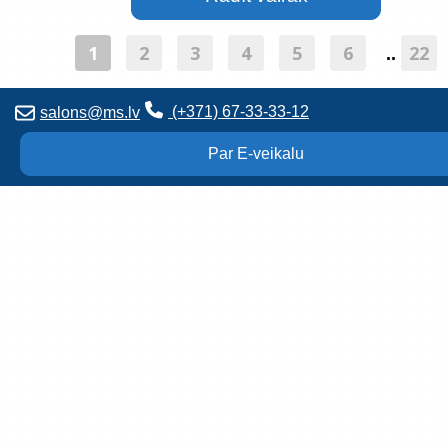
1
2
3
4
5
6
22
..
(+371) 67-33-33-12
salons@ms.lv