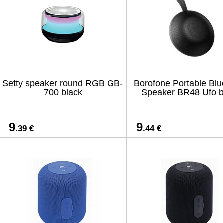
Setty speaker round RGB GB-
Borofone Portable Blu
700 black
Speaker BR48 Ufo b
9
9
.39 €
.44 €