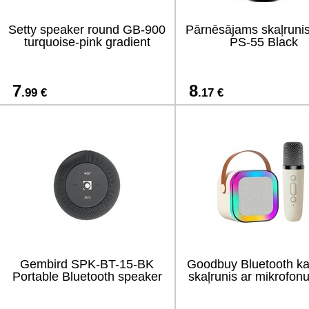
Setty speaker round GB-900
Pārnēsājams skaļruni
turquoise-pink gradient
PS-55 Black
7
8
.99 €
.17 €
Gembird SPK-BT-15-BK
Goodbuy Bluetooth k
Portable Bluetooth speaker
skaļrunis ar mikrofon