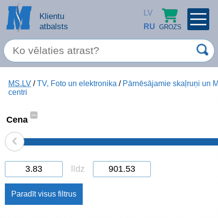
LV
Klientu
atbalsts
RU
GROZS
PROFILS
×
Spec. piedāvājums
MS.LV
/
TV, Foto un elektronika
/
Pārnēsājamie skaļruņi un 
Ieiet
Reģistrēties
centri
Servisa pakalpojumi
–
Cena
Apple produkti
‹
Datortehnika
līdz
Datoru piederumi
Atcerēties
Biroja preces
Aizmirsāt paroli?