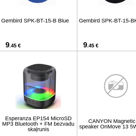
Gembird SPK-BT-15-B Blue
Gembird SPK-BT-15-BK
9
9
.45 €
.45 €
Esperanza EP154 MicroSD
CANYON Magnetic
MP3 Bluetooth + FM bezvadu
speaker OnMove 13 5W
skaļrunis