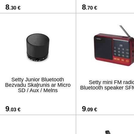
8
8
.30 €
.70 €
Setty Junior Bluetooth
Setty mini FM radi
Bezvadu Skaļrunis ar Micro
Bluetooth speaker S
SD / Aux / Melns
9
9
.03 €
.09 €