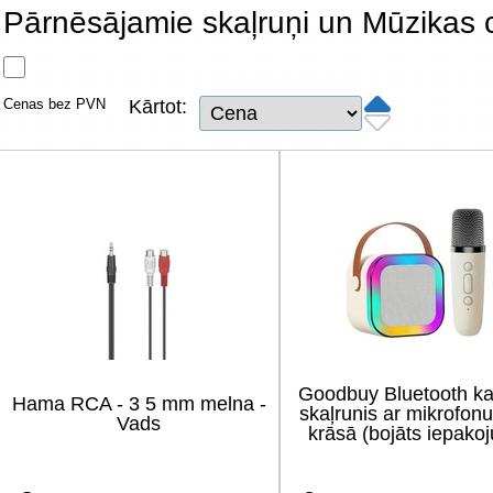
Tīkla produkti
Pārnēsājamie skaļruņi un Mūzikas c
Viedierīces
Cenas bez PVN
Kārtot:
TV, Foto un elektronika
Autopreces
Renewd tehnika, Outlet
Goodbuy Bluetooth k
Hama RCA - 3 5 mm melna -
skaļrunis ar mikrofon
Vads
krāsā (bojāts iepako