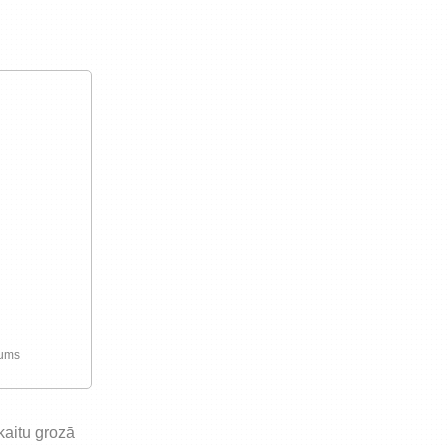
preču iegādi vai piegādi
jums
skaitu grozā