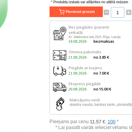
* Produkta izskats var atšķirties no attēlā redzam
–
+
Pievienot grozam
Bez piegādes (paņemt
veikalā)
Kr. Valdemāra iela 25/4, Rīga, Latvija
bezmaksas
19.08.2026
Omniva pakomāts
no 3.85 €
21.08.2026
Piegāde ar kurjeru
no 7.00 €
21.08.2026
Ekspress piegāde
no 15.00 €
20.08.2026
Maksājumu veidi
skaidra nauda, ​​bankas karte, pārskaitī
Pieejams par cenu
:
*
11.57 €
100
* Lai pasūtīt vairāk ielieciet vēlamu 