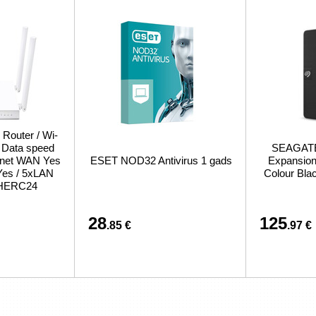
 Router / Wi-
/ Data speed
SEAGATE 
ernet WAN Yes
ESET NOD32 Antivirus 1 gads
Expansion 
Yes / 5xLAN
Colour Bl
CHERC24
28
125
.85 €
.97 €