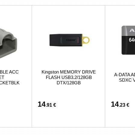
BLE ACC
Kingston MEMORY DRIVE
A-DATA A
ET
FLASH USB3.2/128GB
SDXC V
ACKETBLK
DTX/128GB
14
14
.91 €
.23 €