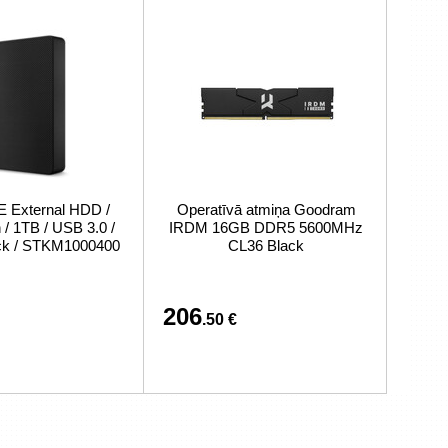
External HDD /
Operatīvā atmiņa Goodram
/ 1TB / USB 3.0 /
IRDM 16GB DDR5 5600MHz
ack / STKM1000400
CL36 Black
206
.50 €