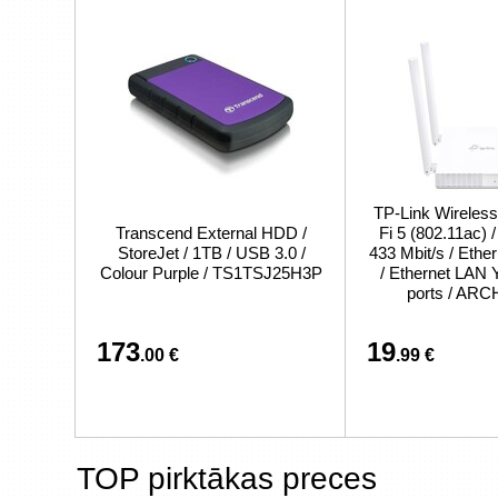
TP-Link Wireless
Transcend External HDD /
Fi 5 (802.11ac) 
StoreJet / 1TB / USB 3.0 /
433 Mbit/s / Eth
Colour Purple / TS1TSJ25H3P
/ Ethernet LAN 
ports / AR
173
19
.00 €
.99 €
TOP pirktākas preces