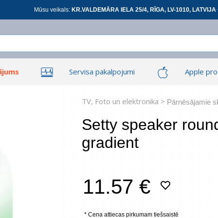
Mūsu veikals:
KR.VALDEMĀRA IELA 25/4, RĪGA, LV-1010, LATVIJA 
ājums
Servisa pakalpojumi
Apple pro
Ieiet
Ieiet
Tīkla produkti
Viedierīces
TV, Foto un elektronika >
Pārnēsājamie sk
Setty speaker roun
gradient
At
11.57 €
*
visi
* Cena attiecas pirkumam tiešsaistē