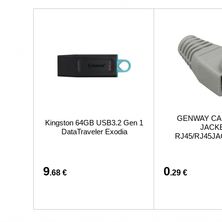
GENWAY CA
Kingston 64GB USB3.2 Gen 1
JACK
DataTraveler Exodia
RJ45/RJ45J
9
0
.68 €
.29 €