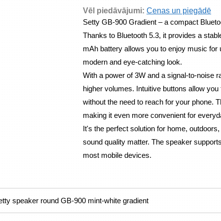
Vēl piedāvājumi:
Cenas un piegādē
Setty GB-900 Gradient – a compact Bluetoot
Thanks to Bluetooth 5.3, it provides a stab
mAh battery allows you to enjoy music for up
modern and eye-catching look.
With a power of 3W and a signal-to-noise ra
higher volumes. Intuitive buttons allow you 
without the need to reach for your phone. 
making it even more convenient for everyd
It's the perfect solution for home, outdoo
sound quality matter. The speaker supports 
most mobile devices.
etty speaker round GB-900 mint-white gradient