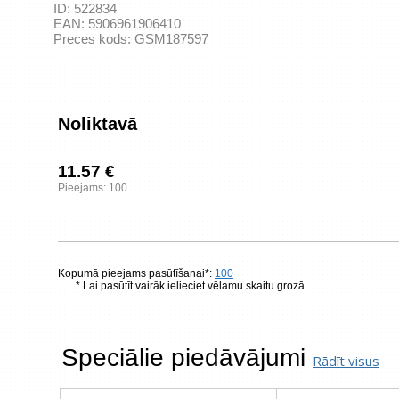
ID:
522834
EAN:
5906961906410
Preces kods:
GSM187597
Noliktavā
11.57 €
Pieejams: 100
Kopumā pieejams pasūtīšanai*:
100
* Lai pasūtīt vairāk ielieciet vēlamu skaitu grozā
Speciālie piedāvājumi
Rādīt visus