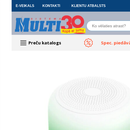
E-VEIKALS
KONTAKTI
KLIENTU ATBALSTS
Preču katalogs
Spec. piedāv
Datoru piederumi
Biroja preces
Renewd tehnika, Outlet