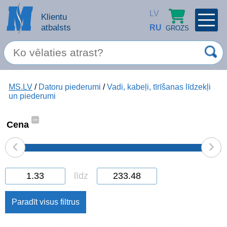
LV
Klientu
atbalsts
RU
GROZS
PROFILS
×
Spec. piedāvājums
MS.LV
/
Datoru piederumi
/
Vadi, kabeļi, tīrīšanas līdzekļi
Ieiet
Reģistrēties
un piederumi
Servisa pakalpojumi
–
Cena
Apple produkti
‹
›
Datortehnika
līdz
Datoru piederumi
Atcerēties
Biroja preces
Aizmirsāt paroli?