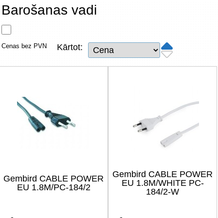
Tīkla produkti
Barošanas vadi
Viedierīces
Cenas bez PVN
Kārtot:
TV, Foto un elektronika
Autopreces
Renewd tehnika, Outlet
Gembird CABLE POWER
Gembird CABLE POWER
EU 1.8M/WHITE PC-
EU 1.8M/PC-184/2
184/2-W