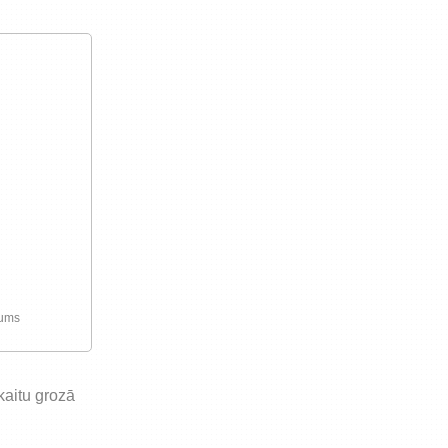
preču iegādi vai piegādi
jums
skaitu grozā