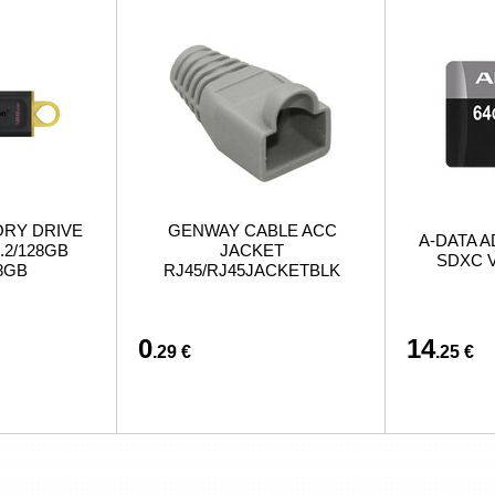
ORY DRIVE
GENWAY CABLE ACC
A-DATA A
.2/128GB
JACKET
SDXC V
8GB
RJ45/RJ45JACKETBLK
0
14
.29 €
.25 €