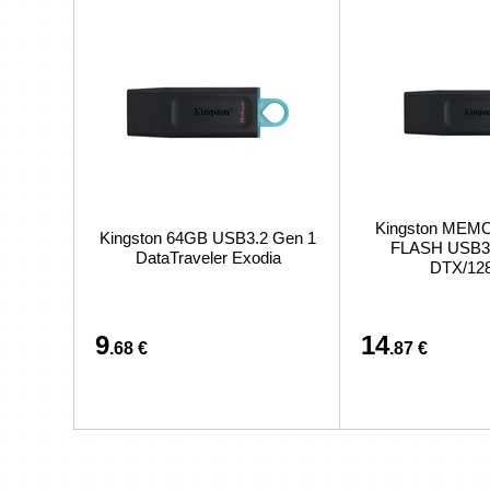
Kingston MEM
Kingston 64GB USB3.2 Gen 1
FLASH USB3
DataTraveler Exodia
DTX/12
9
14
.68 €
.87 €