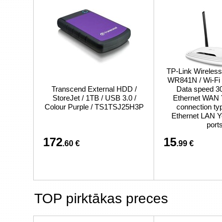
TP-Link Wireless
WR841N / Wi-Fi 4
Transcend External HDD /
Data speed 30
StoreJet / 1TB / USB 3.0 /
Ethernet WAN
Colour Purple / TS1TSJ25H3P
connection ty
Ethernet LAN Y
port
172
15
.60 €
.99 €
TOP pirktākas preces