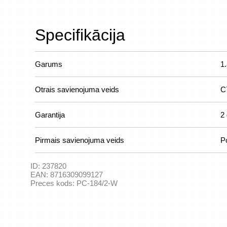
Specifikācija
Garums
1
Otrais savienojuma veids
C
Garantija
2 
Pirmais savienojuma veids
P
ID:
237820
EAN:
8716309099127
Preces kods:
PC-184/2-W