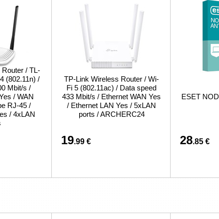
 Router / TL-
 (802.11n) /
TP-Link Wireless Router / Wi-
0 Mbit/s /
Fi 5 (802.11ac) / Data speed
 Yes / WAN
433 Mbit/s / Ethernet WAN Yes
ESET NOD32
pe RJ-45 /
/ Ethernet LAN Yes / 5xLAN
es / 4xLAN
ports / ARCHERC24
s
19
28
.99 €
.85 €