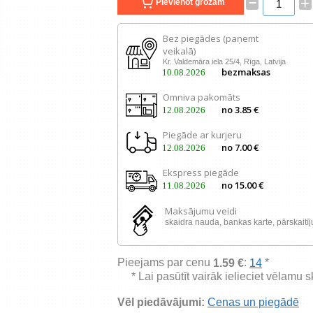
–
+
Pievienot grozam
Bez piegādes (paņemt
veikalā)
Kr. Valdemāra iela 25/4, Rīga, Latvija
bezmaksas
10.08.2026
Omniva pakomāts
no 3.85 €
12.08.2026
Piegāde ar kurjeru
no 7.00 €
12.08.2026
Ekspress piegāde
no 15.00 €
11.08.2026
Maksājumu veidi
skaidra nauda, ​​bankas karte, pārskaitī
Pieejams par cenu
:
*
1.59 €
14
* Lai pasūtīt vairāk ielieciet vēlamu 
Vēl piedāvājumi:
Cenas un piegādē