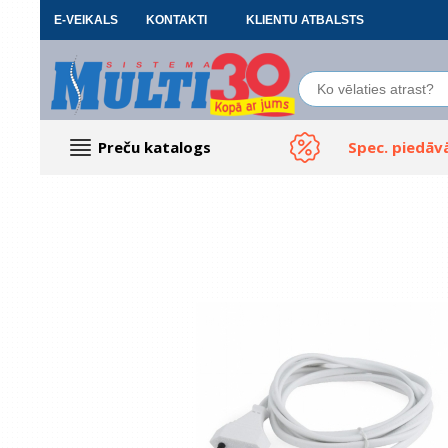
E-VEIKALS
KONTAKTI
KLIENTU ATBALSTS
Preču katalogs
Spec. piedāv
Datoru piederumi
Biroja preces
Renewd tehnika, Outlet