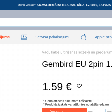
Mūsu veikals:
KR.VALDEMĀRA IELA 25/4, RĪGA, LV-1010, LATVIJA 
ājums
Servisa pakalpojumi
Apple pro
Ieiet
Ieiet
Tīkla produkti
Viedierīces
Vadi, kabeļi, tīrīšanas līdzekļi un piederu
Gembird EU 2pin 1
At
1.59 €
*
visi
* Cena attiecas pirkumam tiešsaistē
* Produkta izskats var atšķirties no attēlā redzam