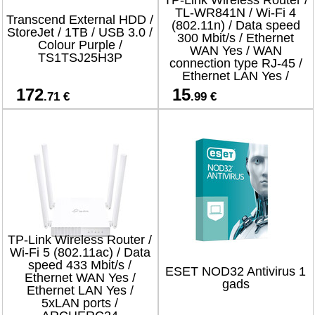
TP-Link Wireless Router /
TL-WR841N / Wi-Fi 4
Transcend External HDD /
(802.11n) / Data speed
StoreJet / 1TB / USB 3.0 /
300 Mbit/s / Ethernet
Colour Purple /
WAN Yes / WAN
TS1TSJ25H3P
connection type RJ-45 /
Ethernet LAN Yes /
4xLAN ports
172
15
.71 €
.99 €
TP-Link Wireless Router /
Wi-Fi 5 (802.11ac) / Data
speed 433 Mbit/s /
ESET NOD32 Antivirus 1
Ethernet WAN Yes /
gads
Ethernet LAN Yes /
5xLAN ports /