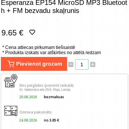
Esperanza EP154 MicroSD MP3 Bluetoot
Tīkla produkti
h + FM bezvadu skaļrunis
Viedierīces
9.65 €
TV, Foto un elektronika
Autopreces
* Cena attiecas pirkumam tiešsaistē
* Produkta izskats var atšķirties no attēlā redzam
Renewd tehnika, Outlet
–
Pievienot grozam
+
Bez piegādes (paņemt veikalā)
Kr. Valdemāra iela 25/4, Rīga, Latvija
bezmaksas
20.08.2026
Omniva pakomāts
no 3.85 €
24.08.2026