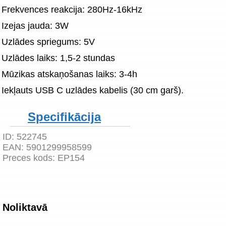
Frekvences reakcija: 280Hz-16kHz
Izejas jauda: 3W
Uzlādes spriegums: 5V
Uzlādes laiks: 1,5-2 stundas
Mūzikas atskaņošanas laiks: 3-4h
Iekļauts USB C uzlādes kabelis (30 cm garš).
Specifikācija
ID:
522745
EAN:
5901299958599
Preces kods:
EP154
Noliktavā