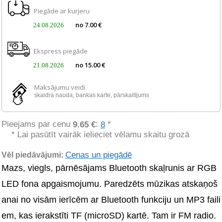
Piegāde ar kurjeru
no 7.00 €
24.08.2026
Ekspress piegāde
no 15.00 €
21.08.2026
Maksājumu veidi
skaidra nauda, ​​bankas karte, pārskaitījums
Pieejams par cenu
:
*
9.65 €
8
* Lai pasūtīt vairāk ielieciet vēlamu skaitu grozā
Cenas un piegādē
Vēl piedāvājumi:
Mazs, viegls, pārnēsājams Bluetooth skaļrunis ar RGB 
LED fona apgaismojumu. Paredzēts mūzikas atskaņoš
anai no visām ierīcēm ar Bluetooth funkciju un MP3 faili
em, kas ierakstīti TF (microSD) kartē. Tam ir FM radio. 