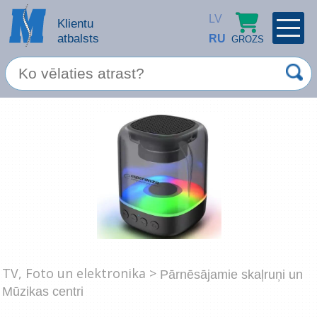
LV
Klientu
atbalsts
RU
GROZS
PROFILS
×
Spec. piedāvājums
Ieiet
Reģistrēties
Servisa pakalpojumi
Apple produkti
Datortehnika
Datoru piederumi
Atcerēties
TV, Foto un elektronika >
Pārnēsājamie skaļruņi un
Biroja preces
Mūzikas centri
Aizmirsāt paroli?