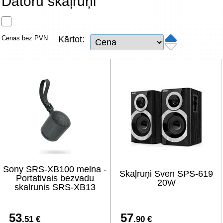
Datoru skaļruņi
Tīkla produkti
Viedierīces
Cenas bez PVN
Kārtot:
TV, Foto un elektronika
Autopreces
Renewd tehnika, Outlet
Sony SRS-XB100 melna -
Skaļruņi Sven SPS-619
Portativais bezvadu
20W
skalrunis SRS-XB13
53
57
.51 €
.90 €