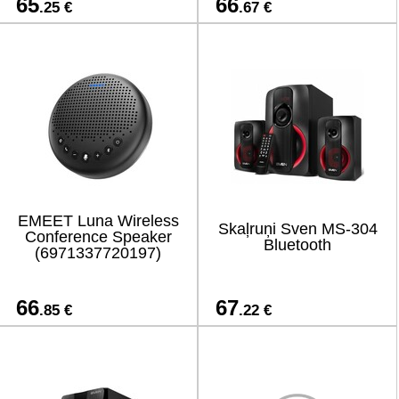
65
66
.25 €
.67 €
EMEET Luna Wireless
Skaļruņi Sven MS-304
Conference Speaker
Bluetooth
(6971337720197)
66
67
.85 €
.22 €