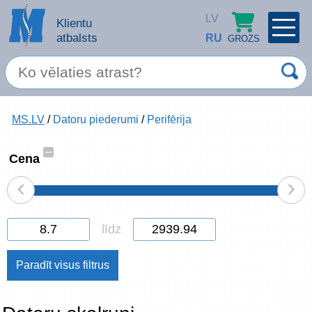
LV
Klientu
atbalsts
RU
GROZS
PROFILS
×
Spec. piedāvājums
MS.LV
/
Datoru piederumi
/
Perifērija
Ieiet
Reģistrēties
Servisa pakalpojumi
–
Cena
‹
›
Apple produkti
Datortehnika
līdz
Datoru piederumi
Atcerēties
Biroja preces
Aizmirsāt paroli?