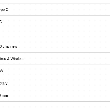
ype C
C
.0 channels
ired & Wireless
 W
otary
0 mm