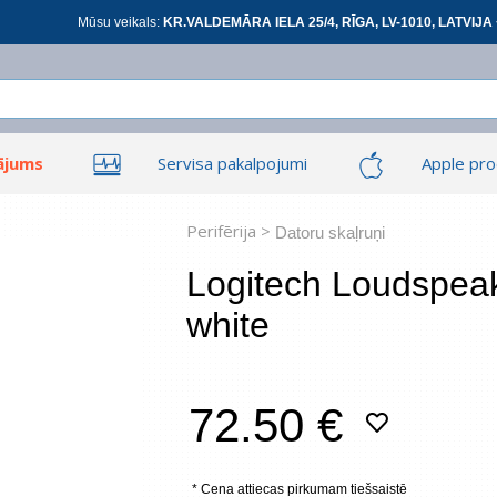
Mūsu veikals:
KR.VALDEMĀRA IELA 25/4, RĪGA, LV-1010, LATVIJA 
ājums
Servisa pakalpojumi
Apple pro
Ieiet
Ieiet
Tīkla produkti
Viedierīces
Perifērija >
Datoru skaļruņi
Logitech Loudspea
white
At
72.50 €
*
visi
* Cena attiecas pirkumam tiešsaistē