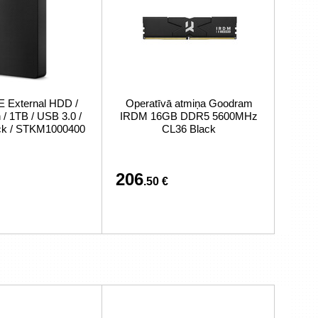
External HDD /
Operatīvā atmiņa Goodram
/ 1TB / USB 3.0 /
IRDM 16GB DDR5 5600MHz
ack / STKM1000400
CL36 Black
206
.50 €