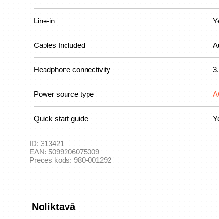
Line-in
Y
Cables Included
A
Headphone connectivity
3
Power source type
A
Quick start guide
Y
ID:
313421
EAN:
5099206075009
Preces kods:
980-001292
Noliktavā