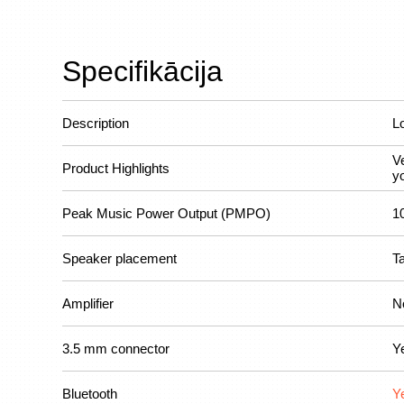
Specifikācija
Description
L
V
Product Highlights
y
Peak Music Power Output (PMPO)
1
Speaker placement
T
Amplifier
N
3.5 mm connector
Y
Bluetooth
Y