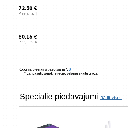
72.50 €
Pieejams: 4
80.15 €
Pieejams: 4
Kopumā pieejams pasūtīšanai*:
8
* Lai pasūtīt vairāk ielieciet vēlamu skaitu grozā
Speciālie piedāvājumi
Rādīt visus