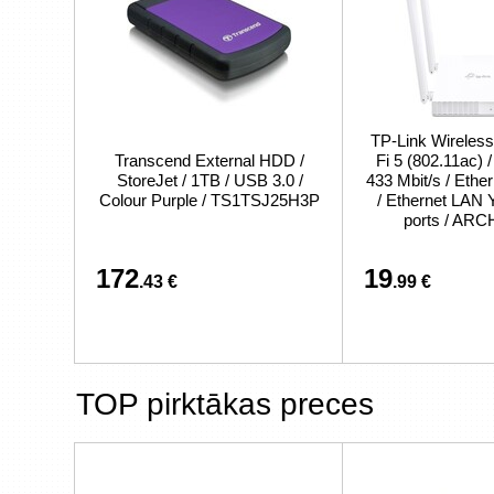
TP-Link Wireless
Transcend External HDD /
Fi 5 (802.11ac) 
StoreJet / 1TB / USB 3.0 /
433 Mbit/s / Eth
Colour Purple / TS1TSJ25H3P
/ Ethernet LAN 
ports / AR
172
19
.43 €
.99 €
TOP pirktākas preces