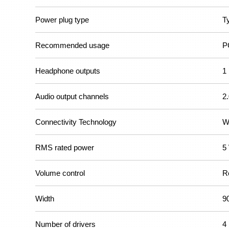
Power plug type
T
Recommended usage
P
Headphone outputs
1
Audio output channels
2
Connectivity Technology
W
RMS rated power
5
Volume control
R
Width
9
Number of drivers
4