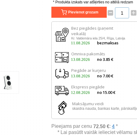
* Produkta izskats var atšķirties no attēlā redzam
–
+
Pievienot grozam
Bez piegādes (paņemt
veikalā)
Kr. Valdemāra iela 25/4, Rīga, Latvija
bezmaksas
11.08.2026
Omniva pakomāts
no 3.85 €
13.08.2026
Piegāde ar kurjeru
no 7.00 €
13.08.2026
Ekspress piegāde
no 15.00 €
12.08.2026
Maksājumu veidi
skaidra nauda, ​​bankas karte, pārskaitī
Pieejams par cenu
:
*
72.50 €
4
* Lai pasūtīt vairāk ielieciet vēlamu 