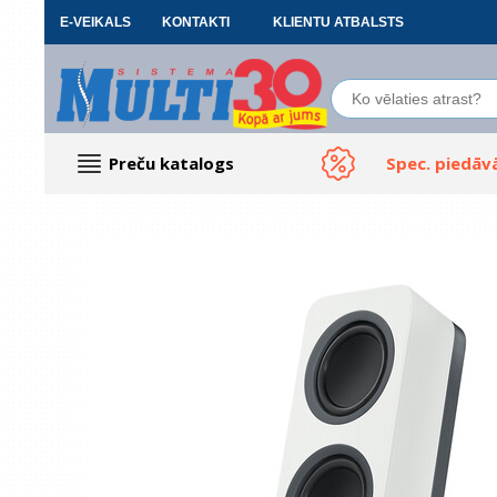
E-VEIKALS
KONTAKTI
KLIENTU ATBALSTS
Preču katalogs
Spec. piedāv
Datoru piederumi
Biroja preces
Renewd tehnika, Outlet