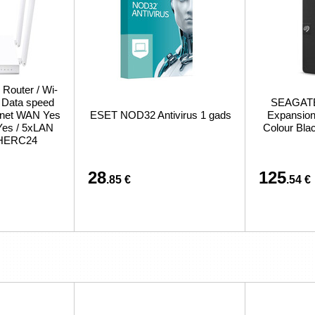
 Router / Wi-
/ Data speed
SEAGATE 
ernet WAN Yes
ESET NOD32 Antivirus 1 gads
Expansion 
Yes / 5xLAN
Colour Bl
CHERC24
28
125
.85 €
.54 €