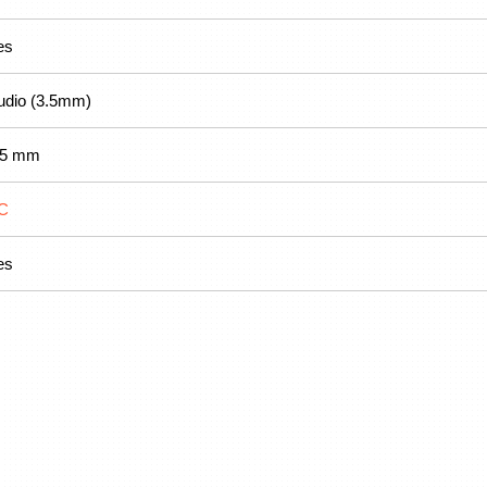
es
udio (3.5mm)
.5 mm
C
es