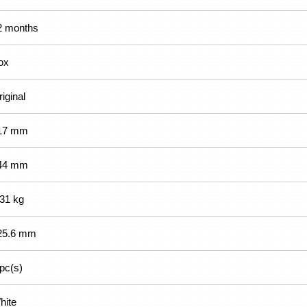
2 months
ox
iginal
17 mm
44 mm
.31 kg
25.6 mm
 pc(s)
hite