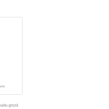
preču iegādi vai piegādi
jums
skaitu grozā