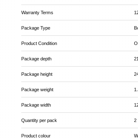
Warranty Terms
1
Package Type
B
Product Condition
Or
Package depth
2
Package height
2
Package weight
1
Package width
1
Quantity per pack
2
Product colour
W