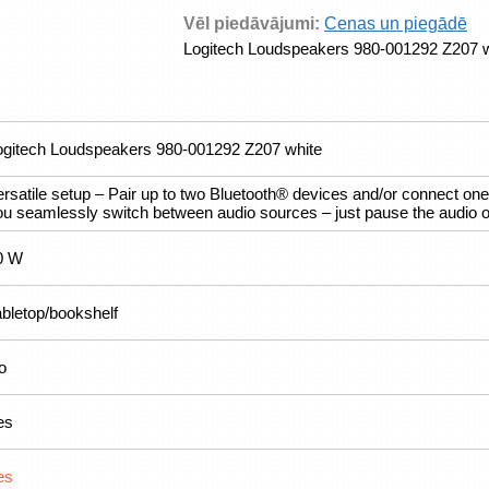
Vēl piedāvājumi:
Cenas un piegādē
Logitech Loudspeakers 980-001292 Z207 w
ogitech Loudspeakers 980-001292 Z207 white
ersatile setup – Pair up to two Bluetooth® devices and/or connect on
ou seamlessly switch between audio sources – just pause the audio o
0 W
abletop/bookshelf
o
es
es