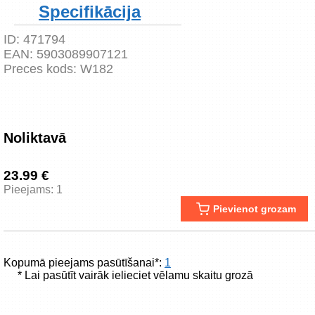
Specifikācija
ID:
471794
EAN:
5903089907121
Preces kods:
W182
Noliktavā
23.99 €
Pieejams: 1
Pievienot grozam
Kopumā pieejams pasūtīšanai*:
1
* Lai pasūtīt vairāk ielieciet vēlamu skaitu grozā