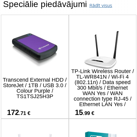
Speciālie piedāvājumi
Rādīt visus
TP-Link Wireless Router /
TL-WR841N / Wi-Fi 4
Transcend External HDD /
(802.11n) / Data speed
StoreJet / 1TB / USB 3.0 /
300 Mbit/s / Ethernet
Colour Purple /
WAN Yes / WAN
TS1TSJ25H3P
connection type RJ-45 /
Ethernet LAN Yes /
4xLAN ports
172
15
.71 €
.99 €