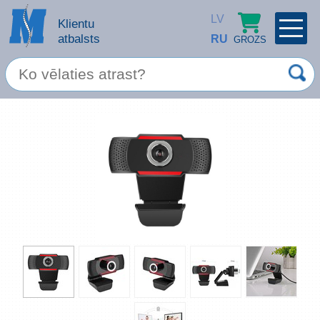
LV
Klientu
atbalsts
RU
GROZS
PROFILS
×
Spec. piedāvājums
Ieiet
Reģistrēties
Servisa pakalpojumi
Apple produkti
Datortehnika
Datoru piederumi
Atcerēties
Biroja preces
Aizmirsāt paroli?