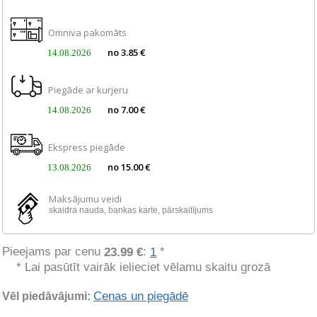
Omniva pakomāts
no 3.85 €
14.08.2026
Piegāde ar kurjeru
no 7.00 €
14.08.2026
Ekspress piegāde
no 15.00 €
13.08.2026
Maksājumu veidi
skaidra nauda, ​​bankas karte, pārskaitījums
Pieejams par cenu
:
*
23.99 €
1
* Lai pasūtīt vairāk ielieciet vēlamu skaitu grozā
Cenas un piegādē
Vēl piedāvājumi: