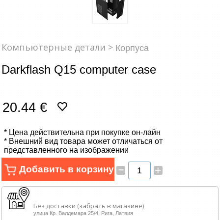
Сетевые товары
Смарт устройства
Компьютерные детали >
Корпуса
ТВ, Фото и электроника
Darkflash Q15 computer case
Автотовары
Renewd техника, Outlet
20.44 €
* Цена действительна при покупке он-лайн
* Внешний вид товара может отличаться от
представленного на изображении
–
Добавить в корзину
+
Без доставки (забрать в магазине)
улица Кр. Валдемара 25/4, Рига, Латвия