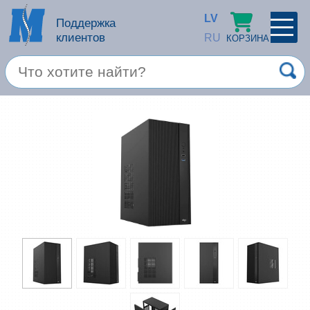
LV
Поддержка
клиентов
RU
КОРЗИНА
ПРОФИЛЬ
×
Спец. предложение
Войти
Зарегестрироваться
Услуги
Продукция apple
Компьютерная техника
Компьютерные аксессуары
Запомнить
Товары для офиса
Забыли пароль?