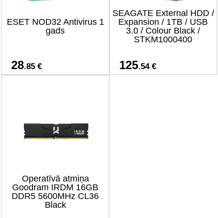
SEAGATE External HDD /
ESET NOD32 Antivirus 1
Expansion / 1TB / USB
gads
3.0 / Colour Black /
STKM1000400
28
125
.85 €
.54 €
Operatīvā atmiņa
Goodram IRDM 16GB
DDR5 5600MHz CL36
Black