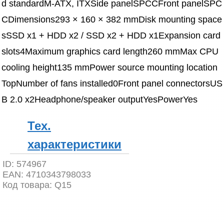
d standardM-ATX, ITXSide panelSPCCFront panelSPC
CDimensions293 × 160 × 382 mmDisk mounting space
sSSD x1 + HDD x2 / SSD x2 + HDD x1Expansion card 
slots4Maximum graphics card length260 mmMax CPU 
cooling height135 mmPower source mounting location
TopNumber of fans installed0Front panel connectorsUS
B 2.0 x2Headphone/speaker outputYesPowerYes
Тех.
характеристики
ID:
574967
EAN:
4710343798033
Код товара:
Q15