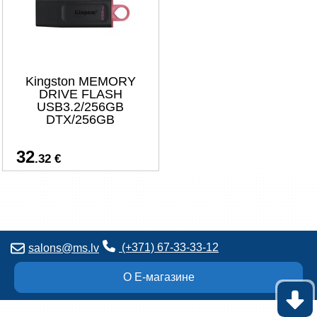
Kingston MEMORY
DRIVE FLASH
USB3.2/256GB
DTX/256GB
32
.32 €
(+371) 67-33-33-12
salons@ms.lv