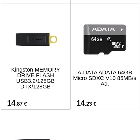
Kingston MEMORY
A-DATA ADATA 64GB
DRIVE FLASH
Micro SDXC V10 85MB/s
USB3.2/128GB
Ad.
DTX/128GB
14
14
.87 €
.23 €