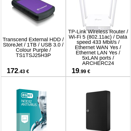
TP-Link Wireless Router /
Wi-Fi 5 (802.11ac) / Data
Transcend External HDD /
speed 433 Mbit/s /
StoreJet / 1TB / USB 3.0 /
Ethernet WAN Yes /
Colour Purple /
Ethernet LAN Yes /
TS1TSJ25H3P
5xLAN ports /
ARCHERC24
172
19
.43 €
.99 €