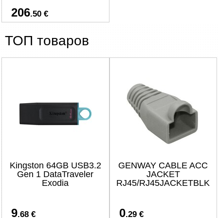
206
.50 €
ТОП товаров
Kingston 64GB USB3.2
GENWAY CABLE ACC
Gen 1 DataTraveler
JACKET
Exodia
RJ45/RJ45JACKETBLK
9
0
.68 €
.29 €