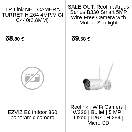
SALE OUT. Reolink Argus
TP-Link NET CAMERA
Series B330 Smart 5MP
TURRET H.264 4MP/VIGI
Wire-Free Camera with
C440(2.8MM)
Motion Spotlight
68
69
.80 €
.58 €
Reolink | WiFi Camera |
EZVIZ E6 indoor 360
W320 | Bullet | 5 MP |
panoramic camera
Fixed | IP67 | H.264 |
Micro SD