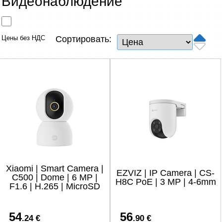
Видеонаблюдение
Сетевые товары
Смарт устройства
Цены без НДС
Сортировать:
ТВ, Фото и электроника
Автотовары
Renewd техника, Outlet
Xiaomi | Smart Camera |
EZVIZ | IP Camera | CS-
C500 | Dome | 6 MP |
H8C PoE | 3 MP | 4-6mm
F1.6 | H.265 | MicroSD
54
56
.24 €
.90 €