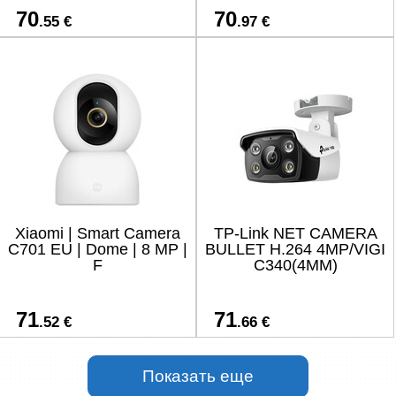
70
70
.55 €
.97 €
Xiaomi | Smart Camera
TP-Link NET CAMERA
C701 EU | Dome | 8 MP |
BULLET H.264 4MP/VIGI
F
C340(4MM)
71
71
.52 €
.66 €