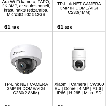
Āra Wi-Fi kamera, TAPO,
TP-Link NET CAMERA
2K 3MP, ar saules paneli,
3MP IR DOME/VIGI
krāsu nakts redzamība,
C230(4MM)
MicroSD līdz 512GB
61
61
.49 €
.63 €
TP-Link NET CAMERA
Xiaomi | Camera | CW300
3MP IR DOME/VIGI
EU | Dome | 4 MP | F1.6 |
C230(2.8MM)
IP66 | H.265 | Micro SD