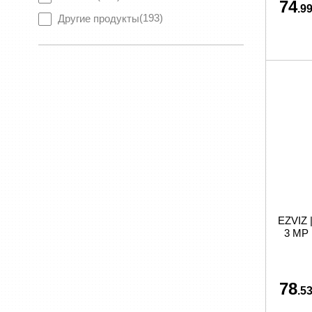
74
.99
(193)
Другие продукты
EZVIZ |
3 MP 
78
.53