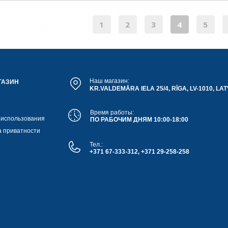
1
2
3
4
5
Наш магазин:
ГАЗИН
KR.VALDEMĀRA IELA 25/4, RĪGA, LV-1010, LAT
Время работы:
 использования
ПО РАБОЧИМ ДНЯМ 10:00-18:00
а приватности
Тел.:
+371 67-333-312, +371 29-258-258