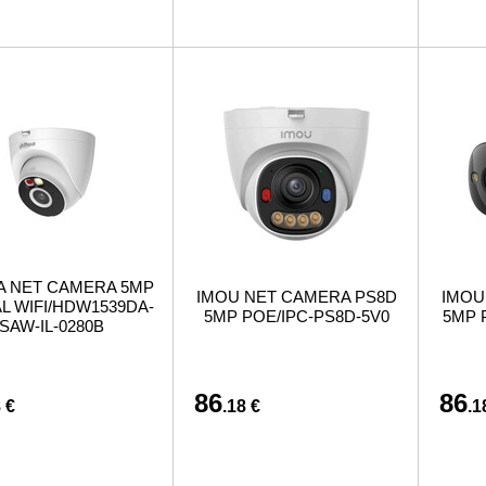
 NET CAMERA 5MP
IMOU NET CAMERA PS8D
IMOU
L WIFI/HDW1539DA-
5MP POE/IPC-PS8D-5V0
5MP 
SAW-IL-0280B
86
86
 €
.18 €
.1