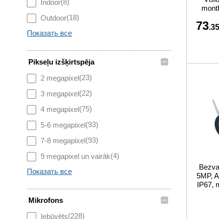
(8)
Indoor
month
(18)
Outdoor
73
.35
Показать все
–
Pikseļu izšķirtspēja
(23)
2 megapixel
(22)
3 megapixel
(75)
4 megapixel
(93)
5-6 megapixel
(93)
7-8 megapixel
(4)
9 megapixel un vairāk
Bezva
Показать все
5MP, A
IP67, 
–
Mikrofons
(228)
Iebūvēts