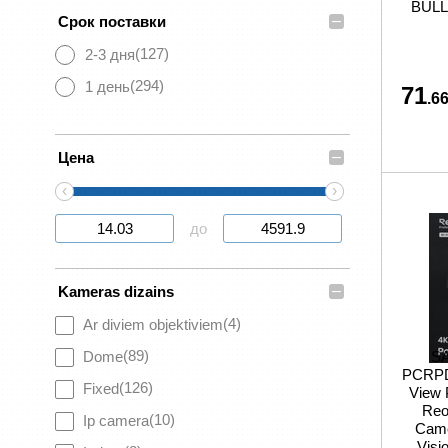
BULL
–
Срок поставки
(127)
2-3 дня
(294)
1 день
71
.66
–
Цена
‹
›
до
–
Kameras dizains
(4)
Ar diviem objektiviem
(89)
Dome
SA
PCRPD
(126)
Fixed
View 
Reo
(10)
Ip camera
Came
Visi