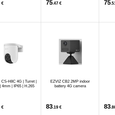
75
75
 €
.47 €
.5
 CS-H8C 4G | Turret |
EZVIZ CB2 2MP indoor
| 4mm | IP65 | H.265
battery 4G camera
83
83
 €
.19 €
.8