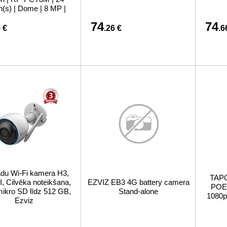
(s) | Dome | 8 MP |
2.8mm
74
74
 €
.26 €
.6
du Wi-Fi kamera H3,
TAPO
I, Cilvēka noteikšana,
EZVIZ EB3 4G battery camera
POE,
mikro SD līdz 512 GB,
Stand-alone
1080p
Ezviz