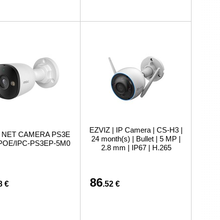
EZVIZ | IP Camera | CS-H3 |
 NET CAMERA PS3E
24 month(s) | Bullet | 5 MP |
POE/IPC-PS3EP-5M0
2.8 mm | IP67 | H.265
86
8 €
.52 €