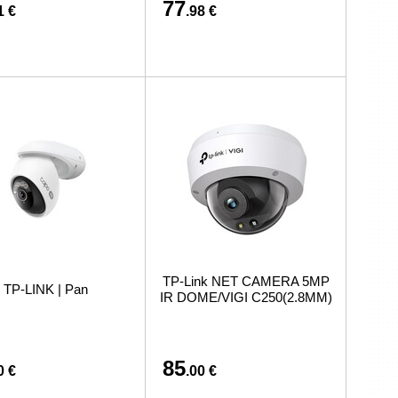
77
1 €
.98 €
TP-Link NET CAMERA 5MP
TP-LINK | Pan
IR DOME/VIGI C250(2.8MM)
85
0 €
.00 €