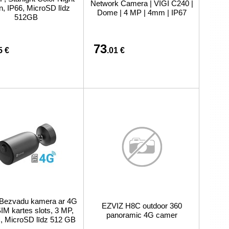
Network Camera | VIGI C240 |
связано с покупкой или доставкой товаров
n, IP66, MicroSD līdz
Dome | 4 MP | 4mm | IP67
512GB
73
5 €
.01 €
Bezvadu kamera ar 4G
EZVIZ H8C outdoor 360
IM kartes slots, 3 MP,
panoramic 4G camer
 MicroSD līdz 512 GB