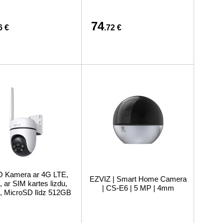
74
6 €
.72 €
 Kamera ar 4G LTE,
EZVIZ | Smart Home Camera
 ar SIM kartes lizdu,
| CS-E6 | 5 MP | 4mm
, MicroSD līdz 512GB