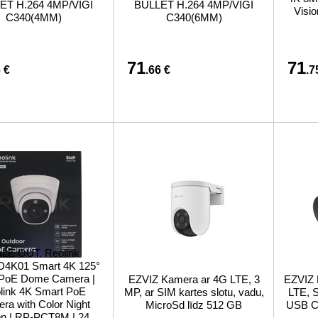
ET H.264 4MP/VIGI
BULLET H.264 4MP/VIGI
Visio
C340(4MM)
C340(6MM)
71
71
 €
.66 €
.7
LE OUT. Reolink
4K01 Smart 4K 125°
PoE Dome Camera |
EZVIZ Kamera ar 4G LTE, 3
EZVIZ 
link 4K Smart PoE
MP, ar SIM kartes slotu, vadu,
LTE, S
ra with Color Night
MicroSd līdz 512 GB
USB C,
on | RP-PCT8M | 24