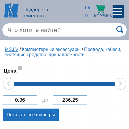
LV
Поддержка
клиентов
RU
КОРЗИНА
ПРОФИЛЬ
×
Спец. предложение
MS.LV
/
Компьютерные аксессуары
/
Провода, кабели,
Войти
Зарегестрироваться
чистящие средства, принадлежности
Услуги
–
Цена
Продукция apple
‹
›
Компьютерная техника
до
Компьютерные аксессуары
Запомнить
Товары для офиса
Забыли пароль?