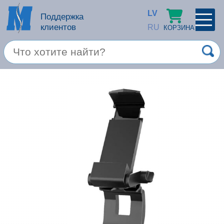
LV
Поддержка
клиентов
RU
КОРЗИНА
ПРОФИЛЬ
×
Спец. предложение
Войти
Зарегестрироваться
Услуги
Продукция apple
Компьютерная техника
Компьютерные аксессуары
Запомнить
Товары для офиса
Забыли пароль?