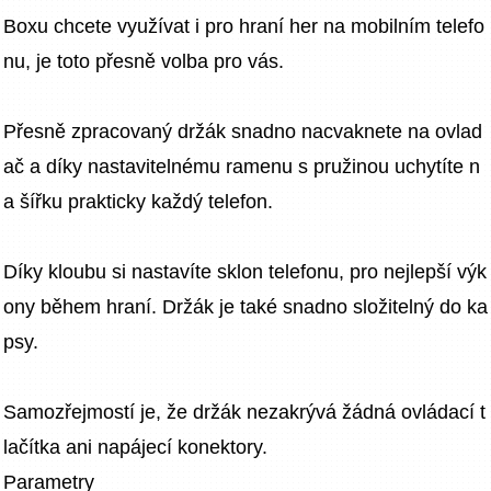
Boxu chcete využívat i pro hraní her na mobilním telefo
nu, je toto přesně volba pro vás.
Přesně zpracovaný držák snadno nacvaknete na ovlad
ač a díky nastavitelnému ramenu s pružinou uchytíte n
a šířku prakticky každý telefon.
Díky kloubu si nastavíte sklon telefonu, pro nejlepší výk
ony během hraní. Držák je také snadno složitelný do ka
psy.
Samozřejmostí je, že držák nezakrývá žádná ovládací t
lačítka ani napájecí konektory.
Parametry