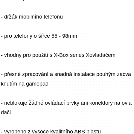
- držák mobilního telefonu
- pro telefony o šířce 55 - 98mm
- vhodný pro použití s X-Box series Xovladačem
- přesné zpracování a snadná instalace pouhým zacva
knutím na gamepad
- neblokuje žádné ovládací prvky ani konektory na ovla
dači
- vyrobeno z vysoce kvalitního ABS plastu