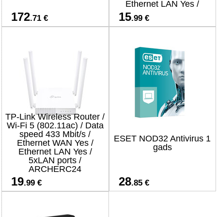
Ethernet LAN Yes /
4xLAN ports
172
15
.71 €
.99 €
TP-Link Wireless Router /
Wi-Fi 5 (802.11ac) / Data
speed 433 Mbit/s /
ESET NOD32 Antivirus 1
Ethernet WAN Yes /
gads
Ethernet LAN Yes /
5xLAN ports /
ARCHERC24
19
28
.99 €
.85 €