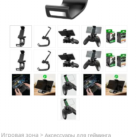
Сетевые товары
Смарт устройства
ТВ, Фото и электроника
Автотовары
Renewd техника, Outlet
Игровая зона >
Аксессуары для гейминга