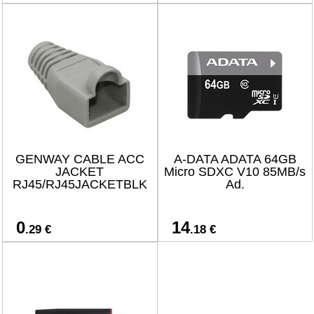
GENWAY CABLE ACC
A-DATA ADATA 64GB
JACKET
Micro SDXC V10 85MB/s
RJ45/RJ45JACKETBLK
Ad.
0
14
.29 €
.18 €