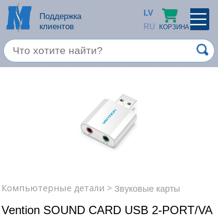
LV
Поддержка
клиентов
RU
КОРЗИНА
ПРОФИЛЬ
×
Спец. предложение
Войти
Зарегестрироваться
Услуги
Продукция apple
Компьютерная техника
Компьютерные аксессуары
Запомнить
Компьютерные детали >
Звуковые карты
Товары для офиса
Vention SOUND CARD USB 2-PORT/VA
Забыли пароль?