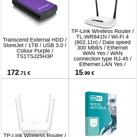
TP-Link Wireless Router /
TL-WR841N / Wi-Fi 4
Transcend External HDD /
(802.11n) / Data speed
StoreJet / 1TB / USB 3.0 /
300 Mbit/s / Ethernet
Colour Purple /
WAN Yes / WAN
TS1TSJ25H3P
connection type RJ-45 /
Ethernet LAN Yes /
4xLAN ports
172
15
.71 €
.99 €
TP-Link Wireless Router /