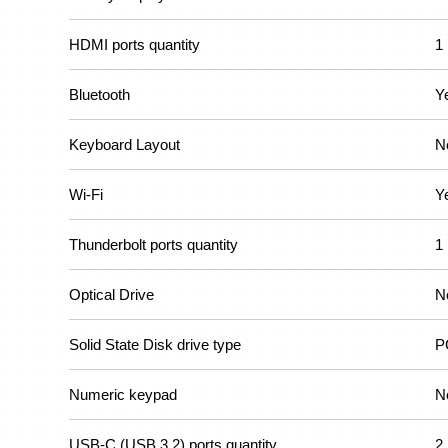
HDMI ports quantity
1
Bluetooth
Y
Keyboard Layout
N
Wi-Fi
Y
Thunderbolt ports quantity
1
Optical Drive
N
Solid State Disk drive type
P
Numeric keypad
N
USB-C (USB 3.2) ports quantity
2