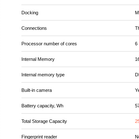
Docking
M
Connections
T
Processor number of cores
6
Internal Memory
1
Internal memory type
D
Built-in camera
Y
Battery capacity, Wh
5
Total Storage Capacity
2
Fingerprint reader
N