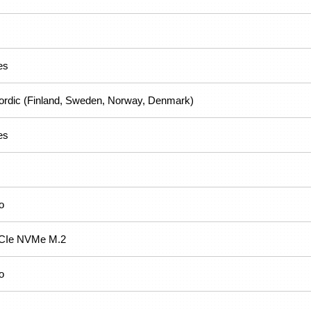
es
ordic (Finland, Sweden, Norway, Denmark)
es
o
CIe NVMe M.2
o