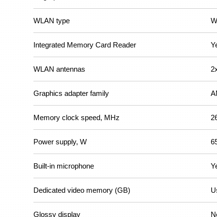
WLAN type
W
Integrated Memory Card Reader
Y
WLAN antennas
2
Graphics adapter family
A
Memory clock speed, MHz
2
Power supply, W
6
Built-in microphone
Y
Dedicated video memory (GB)
U
Glossy display
N