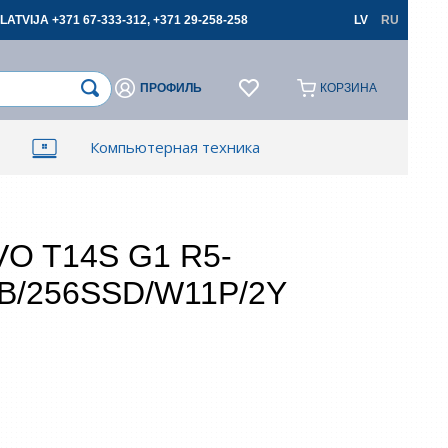
LATVIJA +371 67-333-312, +371 29-258-258
LV
RU
ПРОФИЛЬ
КОРЗИНА
×
×
Компьютерная техника
ти
ти
Зарегестрироваться
Зарегестрироваться
арт устройства
O T14S G1 R5-
B/256SSD/W11P/2Y
апомнить
Забыли пароль?
 поля обязательны к заполнению
Разрешаю использовать свои персональные
данные для оформления заказов и запрещаю
передавать их третьим лицам, если это не