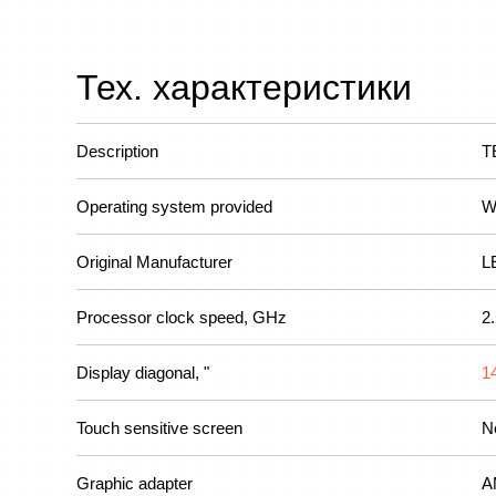
Тех. характеристики
Description
T
Operating system provided
W
Original Manufacturer
L
Processor clock speed, GHz
2
Display diagonal, "
1
Touch sensitive screen
N
Graphic adapter
A