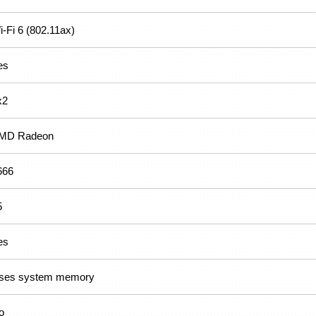
i-Fi 6 (802.11ax)
es
x2
MD Radeon
666
5
es
ses system memory
o