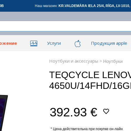
ОВ
Наш магазин:
KR.VALDEMĀRA IELA 25/4, RĪGA, LV-1010, 
ложение
Услуги
Продукция apple
Вой
Вой
ары для офиса
Сетевые товары
См
Ноутбуки и аксессуары >
Ноутбуки
TEQCYCLE LENOV
овары
Renewd техника, Outlet
4650U/14FHD/16G
З
392.93 €
*
все
* Цена действительна при покупке он-лайн