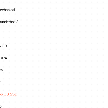
echanical
hunderbolt 3
6 GB
DR4
es
7
56 GB SSD
o