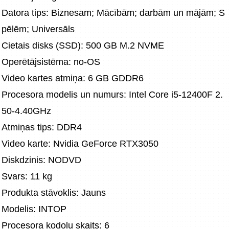
Datora tips: Biznesam; Mācībām; darbām un mājām; S
pēlēm; Universāls
Cietais disks (SSD): 500 GB M.2 NVME
Operētājsistēma: no-OS
Video kartes atmiņa: 6 GB GDDR6
Procesora modelis un numurs: Intel Core i5-12400F 2.
50-4.40GHz
Atmiņas tips: DDR4
Video karte: Nvidia GeForce RTX3050
Diskdzinis: NODVD
Svars: 11 kg
Produkta stāvoklis: Jauns
Modelis: INTOP
Procesora kodolu skaits: 6