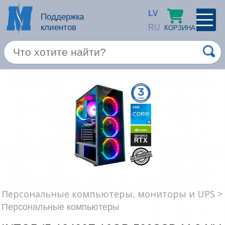
LV
Поддержка
клиентов
RU
КОРЗИНА
ПРОФИЛЬ
×
Спец. предложение
Войти
Зарегестрироваться
Услуги
Продукция apple
Компьютерная техника
Компьютерные аксессуары
Запомнить
Персональные компьютеры, мониторы и UPS >
Персональные компьютеры
Товары для офиса
Забыли пароль?