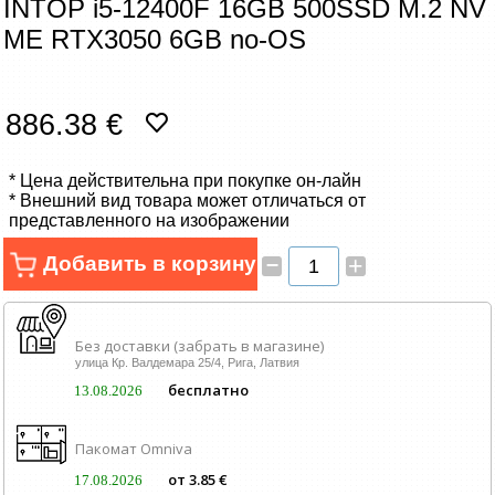
INTOP i5-12400F 16GB 500SSD M.2 NV
Сетевые товары
ME RTX3050 6GB no-OS
Смарт устройства
886.38 €
ТВ, Фото и электроника
Автотовары
* Цена действительна при покупке он-лайн
* Внешний вид товара может отличаться от
представленного на изображении
Renewd техника, Outlet
–
Добавить в корзину
+
Без доставки (забрать в магазине)
улица Кр. Валдемара 25/4, Рига, Латвия
бесплатно
13.08.2026
Пакомат Omniva
от 3.85 €
17.08.2026