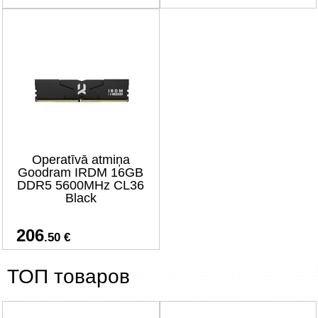
Operatīvā atmiņa
Goodram IRDM 16GB
DDR5 5600MHz CL36
Black
206
.50 €
ТОП товаров