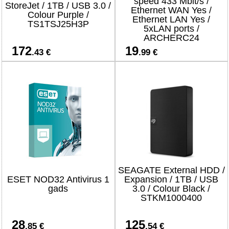
speed 433 Mbit/s /
StoreJet / 1TB / USB 3.0 /
Ethernet WAN Yes /
Colour Purple /
Ethernet LAN Yes /
TS1TSJ25H3P
5xLAN ports /
ARCHERC24
172
19
.43 €
.99 €
SEAGATE External HDD /
ESET NOD32 Antivirus 1
Expansion / 1TB / USB
gads
3.0 / Colour Black /
STKM1000400
28
125
.85 €
.54 €