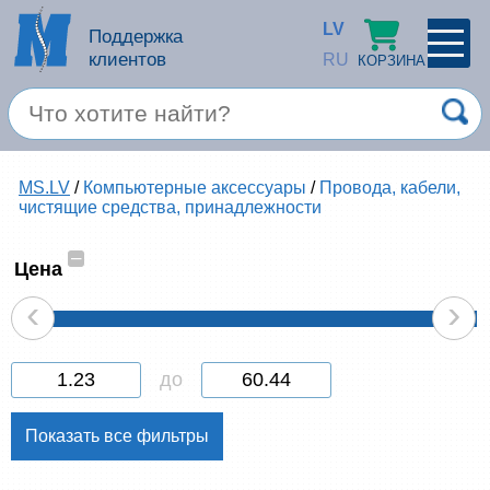
LV
Поддержка
клиентов
RU
КОРЗИНА
ПРОФИЛЬ
×
Спец. предложение
MS.LV
/
Компьютерные аксессуары
/
Провода, кабели,
Войти
Зарегестрироваться
чистящие средства, принадлежности
Услуги
–
Цена
Продукция apple
‹
›
Компьютерная техника
до
Компьютерные аксессуары
Запомнить
Товары для офиса
Забыли пароль?