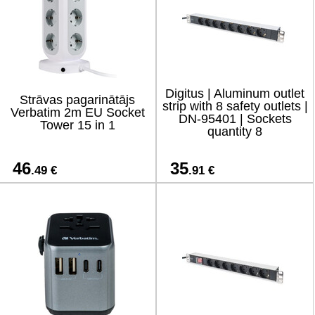
Digitus | Aluminum outlet
Strāvas pagarinātājs
strip with 8 safety outlets |
Verbatim 2m EU Socket
DN-95401 | Sockets
Tower 15 in 1
quantity 8
46
35
.49 €
.91 €