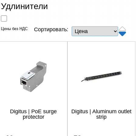
Сетевые товары
Удлинители
Смарт устройства
Цены без НДС
Сортировать:
ТВ, Фото и электроника
Автотовары
Renewd техника, Outlet
Digitus | PoE surge
Digitus | Aluminum outlet
protector
strip