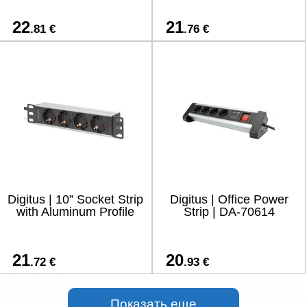
22
21
.81 €
.76 €
Digitus | 10” Socket Strip
Digitus | Office Power
with Aluminum Profile
Strip | DA-70614
21
20
.72 €
.93 €