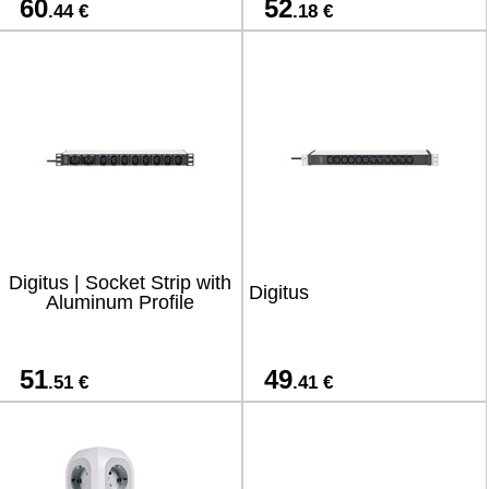
60
52
.44 €
.18 €
Digitus | Socket Strip with
Digitus
Aluminum Profile
51
49
.51 €
.41 €