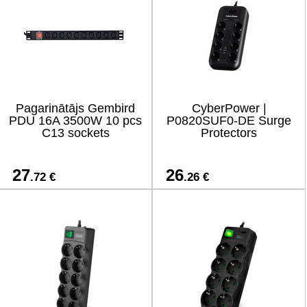
Pagarinātājs Gembird
CyberPower |
PDU 16A 3500W 10 pcs
P0820SUF0-DE Surge
C13 sockets
Protectors
27
26
.72 €
.26 €