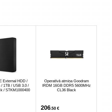
External HDD /
Operatīvā atmiņa Goodram
/ 1TB / USB 3.0 /
IRDM 16GB DDR5 5600MHz
ack / STKM1000400
CL36 Black
206
.50 €