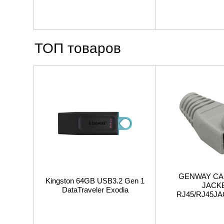
ТОП товаров
GENWAY CA
Kingston 64GB USB3.2 Gen 1
JACK
DataTraveler Exodia
RJ45/RJ45J