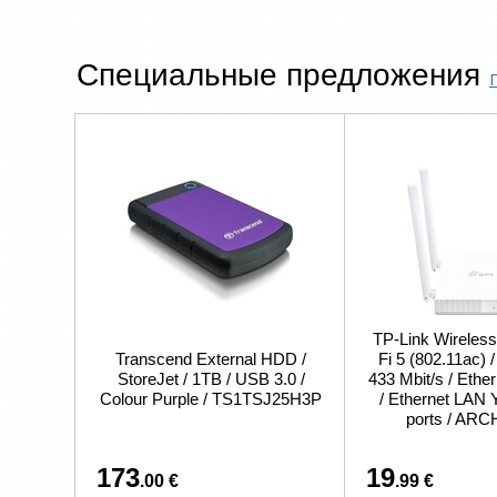
Специальные предложения
TP-Link Wireless
Transcend External HDD /
Fi 5 (802.11ac) 
StoreJet / 1TB / USB 3.0 /
433 Mbit/s / Eth
Colour Purple / TS1TSJ25H3P
/ Ethernet LAN 
ports / AR
173
19
.00 €
.99 €