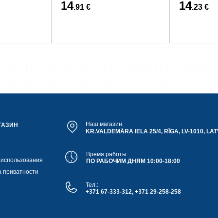
14
14
.91 €
.23 €
Наш магазин:
ГАЗИН
KR.VALDEMĀRA IELA 25/4, RĪGA, LV-1010, LAT
Время работы:
 использования
ПО РАБОЧИМ ДНЯМ 10:00-18:00
а приватности
Тел.:
+371 67-333-312, +371 29-258-258