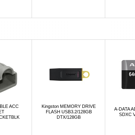
BLE ACC
Kingston MEMORY DRIVE
A-DATA A
ET
FLASH USB3.2/128GB
SDXC V
ACKETBLK
DTX/128GB