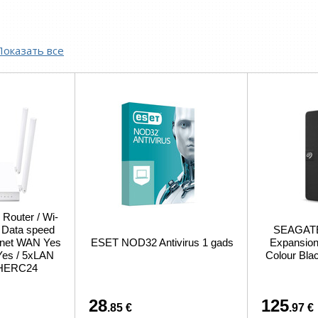
Показать все
 Router / Wi-
/ Data speed
SEAGATE 
ernet WAN Yes
ESET NOD32 Antivirus 1 gads
Expansion 
Yes / 5xLAN
Colour Bl
CHERC24
28
125
.85 €
.97 €