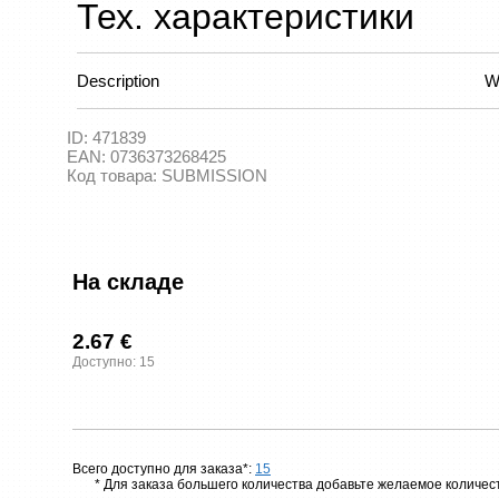
Тех. характеристики
Description
W
ID:
471839
EAN:
0736373268425
Код товара:
SUBMISSION
На складе
2.67 €
Доступно: 15
Всего доступно для заказа*:
15
* Для заказа большего количества добавьте желаемое количест