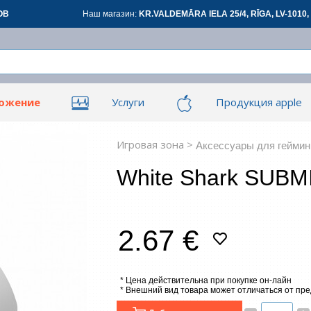
ОВ
Наш магазин:
KR.VALDEMĀRA IELA 25/4, RĪGA, LV-1010, 
ложение
Услуги
Продукция apple
Вой
Вой
ары для офиса
Сетевые товары
См
Игровая зона >
Аксессуары для геймин
White Shark SUBM
овары
Renewd техника, Outlet
З
2.67 €
*
все
* Цена действительна при покупке он-лайн
* Внешний вид товара может отличаться от пр