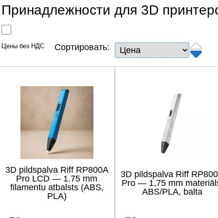
Сетевые товары
Принадлежности для 3D принтер
Смарт устройства
Цены без НДС
Сортировать:
ТВ, Фото и электроника
Автотовары
Renewd техника, Outlet
3D pildspalva Riff RP800A
3D pildspalva Riff RP80
Pro LCD — 1.75 mm
Pro — 1,75 mm materiāl
filamentu atbalsts (ABS,
ABS/PLA, balta
PLA)