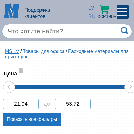
LV
Поддержка
клиентов
RU
КОРЗИНА
ПРОФИЛЬ
×
Спец. предложение
MS.LV
/
Товары для офиса
/
Расходные материалы для
Войти
Зарегестрироваться
принтеров
Услуги
–
Цена
Продукция apple
‹
›
Компьютерная техника
до
Компьютерные аксессуары
Запомнить
Товары для офиса
Забыли пароль?