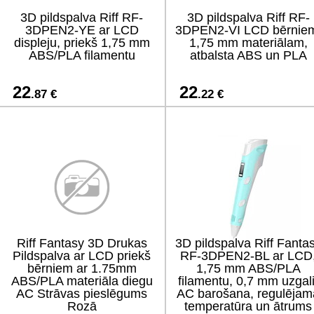
3D pildspalva Riff RF-
3D pildspalva Riff RF-
3DPEN2-YE ar LCD
3DPEN2-VI LCD bērnie
displeju, priekš 1,75 mm
1,75 mm materiālam,
ABS/PLA filamentu
atbalsta ABS un PLA
22
22
.87 €
.22 €
Riff Fantasy 3D Drukas
3D pildspalva Riff Fanta
Pildspalva ar LCD priekš
RF-3DPEN2-BL ar LCD
bērniem ar 1.75mm
1,75 mm ABS/PLA
ABS/PLA materiāla diegu
filamentu, 0,7 mm uzgali
AC Strāvas pieslēgums
AC barošana, regulējam
Rozā
temperatūra un ātrums