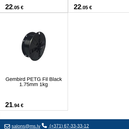
22
22
.05 €
.05 €
Gembird PETG Fil Black
1.75mm 1kg
21
.94 €
(+371) 67-33-33-12
salons@ms.lv