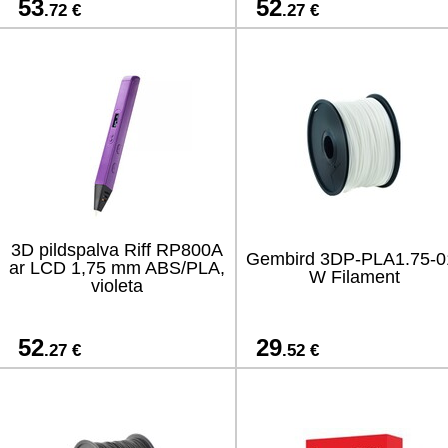
53
52
.72 €
.27 €
3D pildspalva Riff RP800A
Gembird 3DP-PLA1.75-0
ar LCD 1,75 mm ABS/PLA,
W Filament
violeta
52
29
.27 €
.52 €