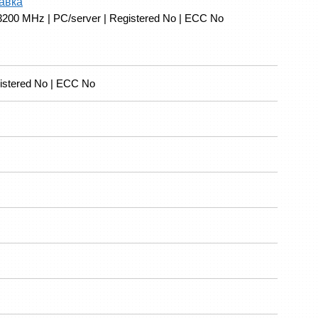
авка
200 MHz | PC/server | Registered No | ECC No
istered No | ECC No