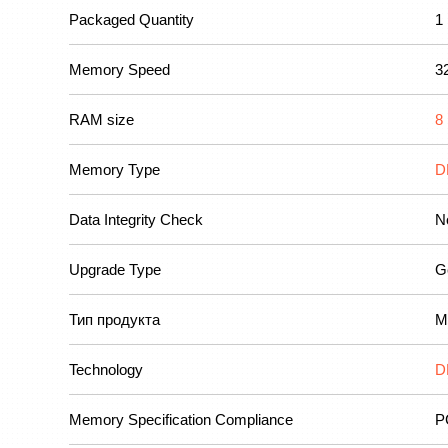
Packaged Quantity
1
Memory Speed
3
RAM size
8
Memory Type
D
Data Integrity Check
N
Upgrade Type
G
Тип продукта
M
Technology
D
Memory Specification Compliance
P