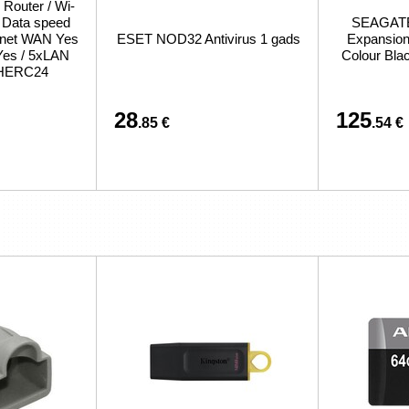
 Router / Wi-
/ Data speed
SEAGATE 
ernet WAN Yes
ESET NOD32 Antivirus 1 gads
Expansion 
Yes / 5xLAN
Colour Bl
CHERC24
28
125
.85 €
.54 €