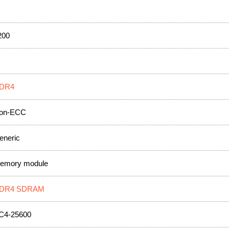
200
DR4
on-ECC
eneric
emory module
DR4 SDRAM
C4-25600