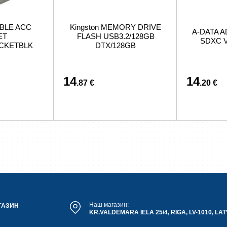
BLE ACC
Kingston MEMORY DRIVE
A-DATA A
ET
FLASH USB3.2/128GB
SDXC V
ACKETBLK
DTX/128GB
14
14
.87 €
.20 €
Наш магазин:
ГАЗИН
KR.VALDEMĀRA IELA 25/4, RĪGA, LV-1010, LAT