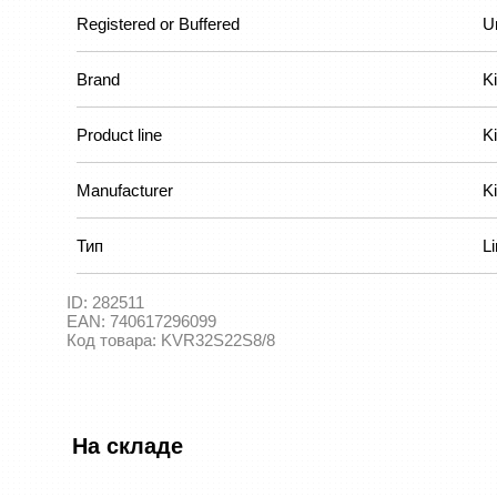
Registered or Buffered
U
Brand
K
Product line
K
Manufacturer
K
Тип
Li
ID:
282511
EAN:
740617296099
Код товара:
KVR32S22S8/8
На складе