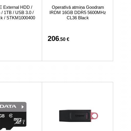
External HDD /
Operatīvā atmiņa Goodram
/ 1TB / USB 3.0 /
IRDM 16GB DDR5 5600MHz
ack / STKM1000400
CL36 Black
206
.50 €