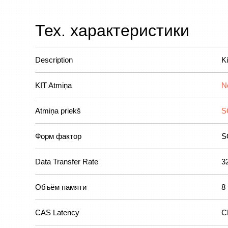
Тех. характеристики
Description
K
KIT Atmiņa
N
Atmiņa priekš
S
Форм фактор
S
Data Transfer Rate
3
Объём памяти
8
CAS Latency
C