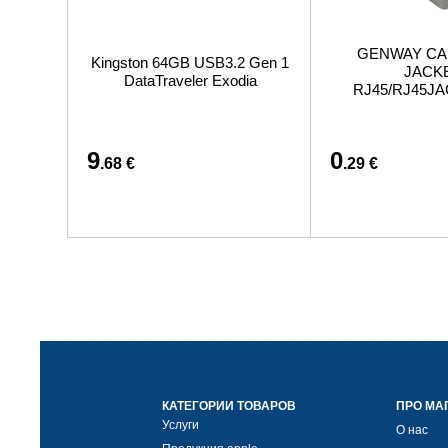
GENWAY CA
Kingston 64GB USB3.2 Gen 1
JACK
DataTraveler Exodia
RJ45/RJ45J
9
0
.68 €
.29 €
КАТЕГОРИИ ТОВАРОВ
ПРО МА
Услуги
О нас