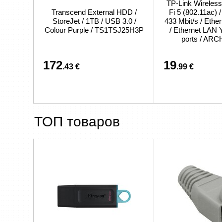
TP-Link Wireless
Transcend External HDD /
Fi 5 (802.11ac) 
StoreJet / 1TB / USB 3.0 /
433 Mbit/s / Eth
Colour Purple / TS1TSJ25H3P
/ Ethernet LAN 
ports / AR
172
19
.43 €
.99 €
ТОП товаров