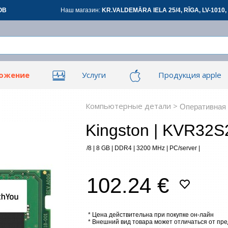
ОВ
Наш магазин:
KR.VALDEMĀRA IELA 25/4, RĪGA, LV-1010, 
ложение
Услуги
Продукция apple
Вой
Вой
ары для офиса
Сетевые товары
См
Компьютерные детали >
Оперативная
Kingston | KVR32
овары
Renewd техника, Outlet
/8 | 8 GB | DDR4 | 3200 MHz | PC/server |
З
102.24 €
*
все
* Цена действительна при покупке он-лайн
* Внешний вид товара может отличаться от пр