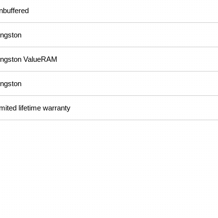
nbuffered
ingston
ingston ValueRAM
ingston
mited lifetime warranty