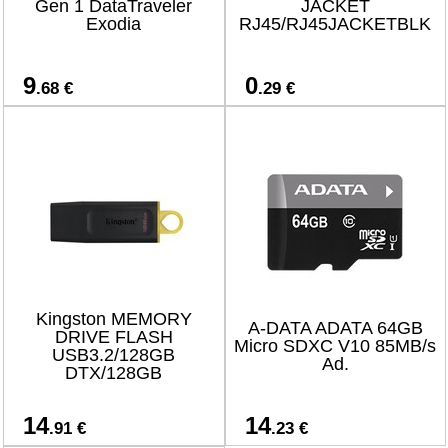
Gen 1 DataTraveler
JACKET
Exodia
RJ45/RJ45JACKETBLK
9
0
.68 €
.29 €
Kingston MEMORY
A-DATA ADATA 64GB
DRIVE FLASH
Micro SDXC V10 85MB/s
USB3.2/128GB
Ad.
DTX/128GB
14
14
.91 €
.23 €