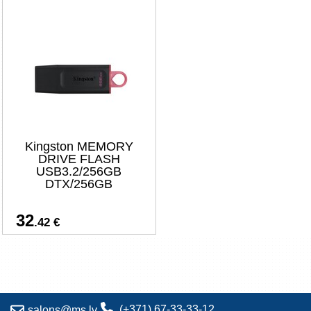
Kingston MEMORY
DRIVE FLASH
USB3.2/256GB
DTX/256GB
32
.42 €
(+371) 67-33-33-12
salons@ms.lv