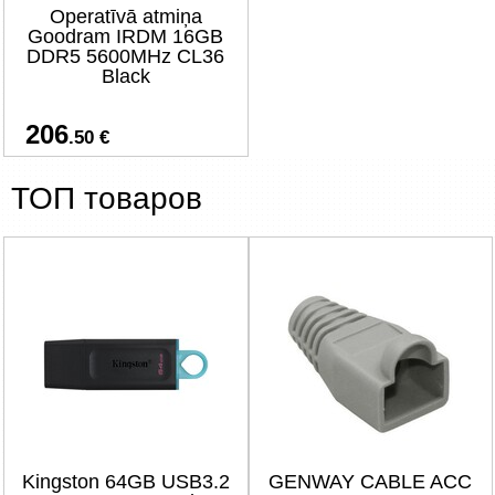
Operatīvā atmiņa
Goodram IRDM 16GB
DDR5 5600MHz CL36
Black
206
.50 €
ТОП товаров
Kingston 64GB USB3.2
GENWAY CABLE ACC