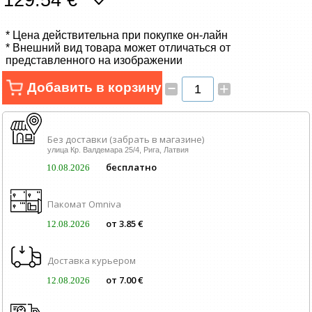
129.54 €
Сетевые товары
* Цена действительна при покупке он-лайн
Смарт устройства
* Внешний вид товара может отличаться от
представленного на изображении
ТВ, Фото и электроника
–
Добавить в корзину
+
Автотовары
Без доставки (забрать в магазине)
Renewd техника, Outlet
улица Кр. Валдемара 25/4, Рига, Латвия
бесплатно
10.08.2026
Пакомат Omniva
от 3.85 €
12.08.2026
Доставка курьером
от 7.00 €
12.08.2026