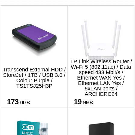
TP-Link Wireless Router /
Wi-Fi 5 (802.11ac) / Data
Transcend External HDD /
speed 433 Mbit/s /
StoreJet / 1TB / USB 3.0 /
Ethernet WAN Yes /
Colour Purple /
Ethernet LAN Yes /
TS1TSJ25H3P
5xLAN ports /
ARCHERC24
173
19
.00 €
.99 €