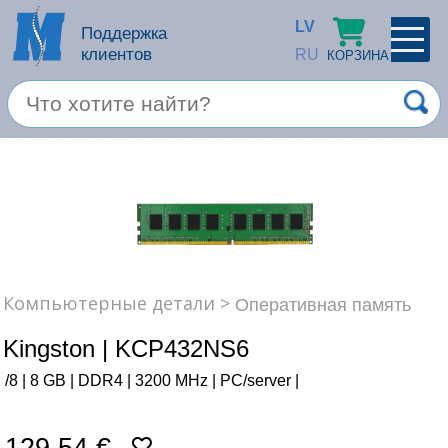
LV
Поддержка
клиентов
RU
КОРЗИНА
ПРОФИЛЬ
×
Спец. предложение
Войти
Зарегестрироваться
Услуги
Продукция apple
Компьютерные детали >
Оперативная память
Компьютерная техника
Kingston | KCP432NS6
Компьютерные аксессуары
Запомнить
/8 | 8 GB | DDR4 | 3200 MHz | PC/server |
Товары для офиса
Забыли пароль?