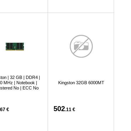
ton | 32 GB | DDR4 |
0 MHz | Notebook |
Kingston 32GB 6000MT
stered No | ECC No
502
.67 €
.11 €