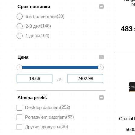
D
–
Срок поставки
(39)
6 и более дней
(148)
2-3 дня
483
.
(164)
1 день
–
Цена
‹
›
до
–
Atmiņa priekš
(252)
Desktop datoriem
(63)
Portatīviem datoriem
Crucia
(36)
Другие продукты
560