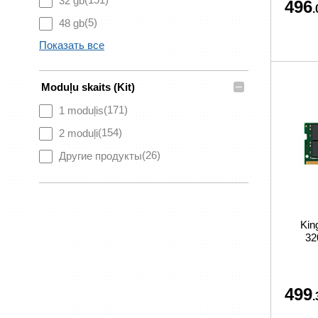
32 gb
496
.
(5)
48 gb
Показать все
–
Moduļu skaits (Kit)
(171)
1 moduļis
(154)
2 moduļi
(26)
Другие продукты
Kin
3
499
.