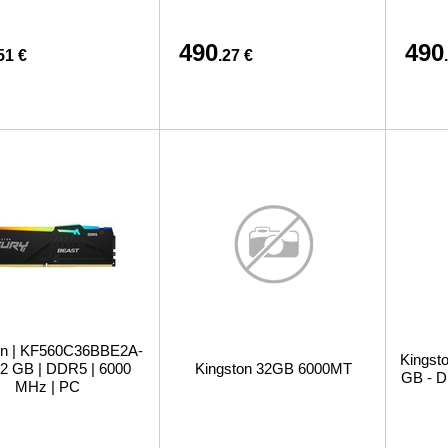
490
490
51 €
.27 €
on | KF560C36BBE2A-
Kingst
32 GB | DDR5 | 6000
Kingston 32GB 6000MT
GB - 
MHz | PC