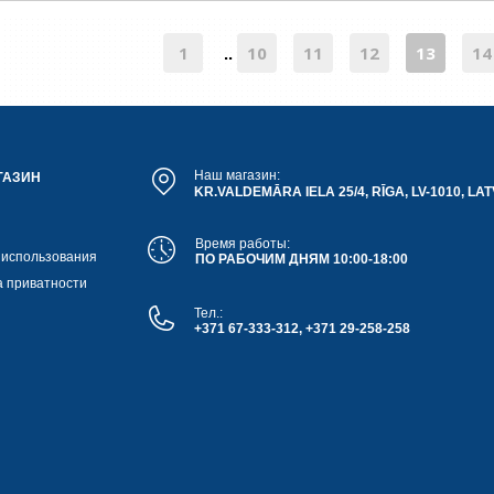
1
10
11
12
13
14
..
Наш магазин:
ГАЗИН
KR.VALDEMĀRA IELA 25/4, RĪGA, LV-1010, LAT
Время работы:
 использования
ПО РАБОЧИМ ДНЯМ 10:00-18:00
а приватности
Тел.:
+371 67-333-312, +371 29-258-258