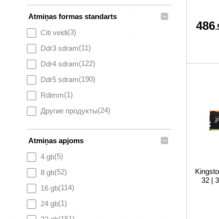
–
Atmiņas formas standarts
486
.
(3)
Citi veidi
(11)
Ddr3 sdram
(122)
Ddr4 sdram
(190)
Ddr5 sdram
(1)
Rdimm
(24)
Другие продукты
–
Atmiņas apjoms
(5)
4 gb
Kingst
(52)
8 gb
32 | 
(114)
16 gb
(1)
24 gb
(151)