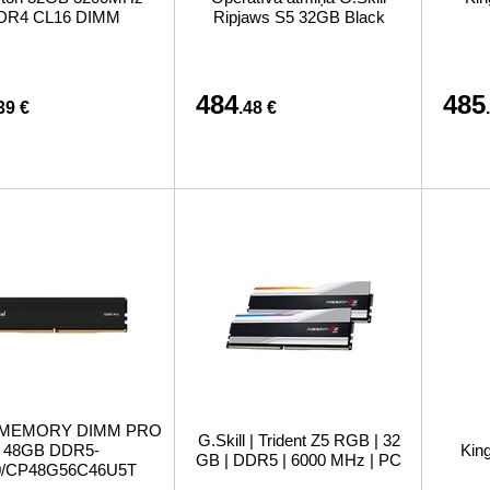
DR4 CL16 DIMM
Ripjaws S5 32GB Black
484
485
39 €
.48 €
l MEMORY DIMM PRO
G.Skill | Trident Z5 RGB | 32
48GB DDR5-
Kin
GB | DDR5 | 6000 MHz | PC
0/CP48G56C46U5T