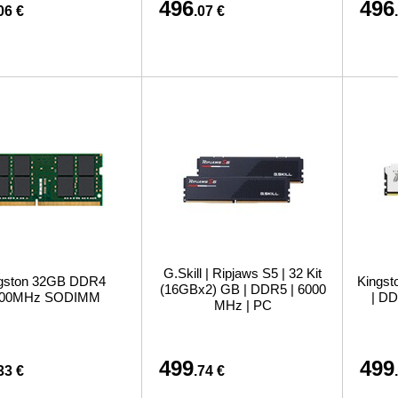
496
496
06 €
.07 €
G.Skill | Ripjaws S5 | 32 Kit
gston 32GB DDR4
Kingst
(16GBx2) GB | DDR5 | 6000
200MHz SODIMM
| DD
MHz | PC
499
499
33 €
.74 €