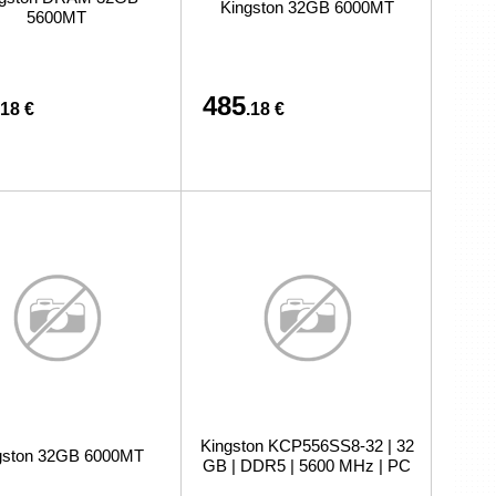
Kingston 32GB 6000MT
связано с покупкой или доставкой товаров
5600MT
485
.18 €
.18 €
Kingston KCP556SS8-32 | 32
gston 32GB 6000MT
GB | DDR5 | 5600 MHz | PC