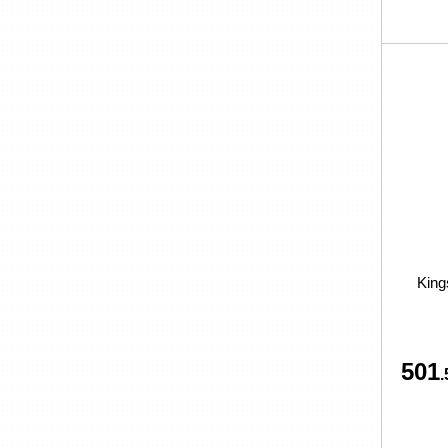
King
501
.