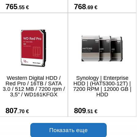
765
768
.55 €
.69 €
Western Digital HDD /
Synology | Enterprise
Red Pro / 16TB / SATA
HDD | (HAT5300-12T) |
3.0 / 512 MB / 7200 rpm /
7200 RPM | 12000 GB |
3,5" / WD161KFGX
HDD
807
809
.70 €
.51 €