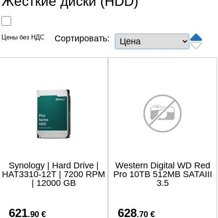
Жесткие диски (HDD)
Сетевые товары
Смарт устройства
Цены без НДС
Сортировать:
ТВ, Фото и электроника
Автотовары
Renewd техника, Outlet
Synology | Hard Drive |
Western Digital WD Red
HAT3310-12T | 7200 RPM
Pro 10TB 512MB SATAIII
| 12000 GB
3.5
621
628
.90 €
.70 €