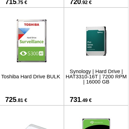
715
720
.75 €
.92 €
Synology | Hard Drive |
Toshiba Hard Drive BULK
HAT3310-16T | 7200 RPM
| 16000 GB
725
731
.81 €
.49 €