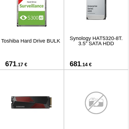
Synology HAT5320-8T.
Toshiba Hard Drive BULK
3.5” SATA HDD
671
681
.17 €
.14 €