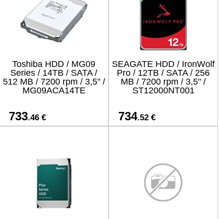
Toshiba HDD / MG09
SEAGATE HDD / IronWolf
Series / 14TB / SATA /
Pro / 12TB / SATA / 256
512 MB / 7200 rpm / 3,5" /
MB / 7200 rpm / 3,5" /
MG09ACA14TE
ST12000NT001
733
734
.46 €
.52 €