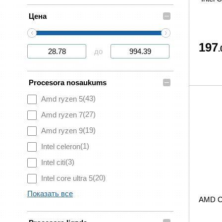
–
Цена
‹
›
197
.
до
–
Procesora nosaukums
(43)
Amd ryzen 5
(27)
Amd ryzen 7
(19)
Amd ryzen 9
(1)
Intel celeron
(3)
Intel citi
(20)
Intel core ultra 5
Показать все
AMD C