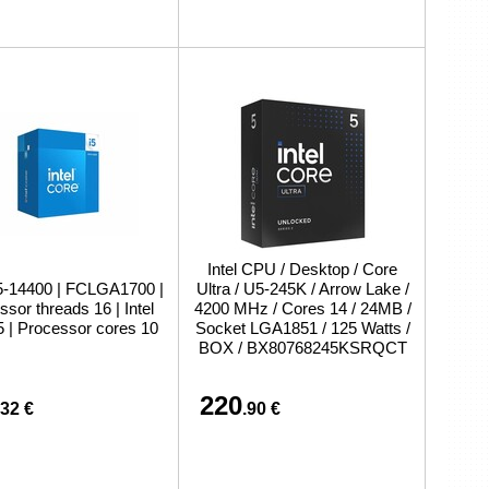
Intel CPU / Desktop / Core
 i5-14400 | FCLGA1700 |
Ultra / U5-245K / Arrow Lake /
sor threads 16 | Intel
4200 MHz / Cores 14 / 24MB /
5 | Processor cores 10
Socket LGA1851 / 125 Watts /
BOX / BX80768245KSRQCT
220
.32 €
.90 €