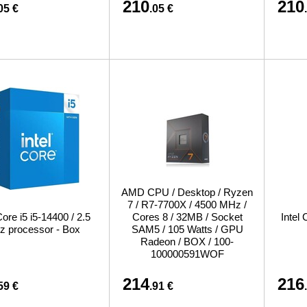
210
210
05 €
.05 €
AMD CPU / Desktop / Ryzen
7 / R7-7700X / 4500 MHz /
Core i5 i5-14400 / 2.5
Cores 8 / 32MB / Socket
Intel
 processor - Box
SAM5 / 105 Watts / GPU
Radeon / BOX / 100-
100000591WOF
214
216
59 €
.91 €