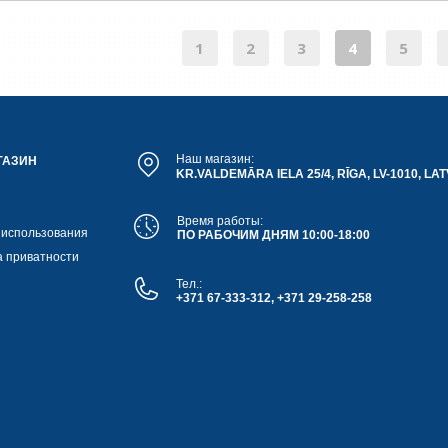
1
2
3
4
5
Наш магазин:
ГАЗИН
KR.VALDEMĀRA IELA 25/4, RĪGA, LV-1010, LAT
Время работы:
 использования
ПО РАБОЧИМ ДНЯМ 10:00-18:00
а приватности
Тел.:
+371 67-333-312, +371 29-258-258