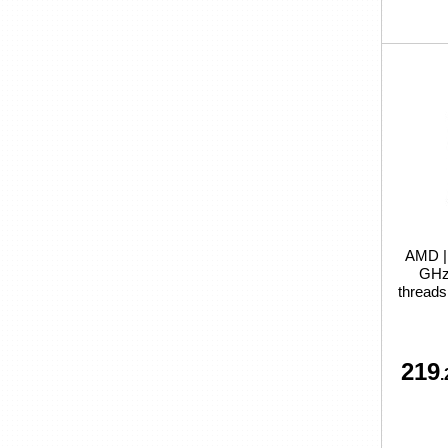
AMD | 
GHz 
threads
219
.