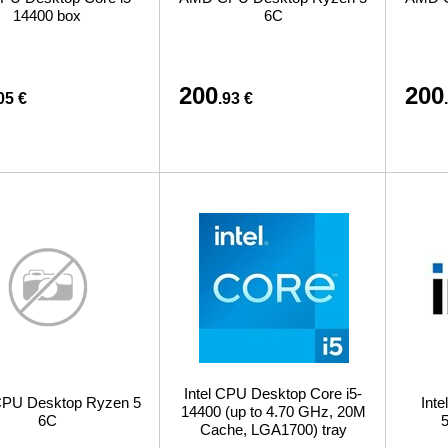
14400 box
6C
200
200
05 €
.93 €
Intel CPU Desktop Core i5-
PU Desktop Ryzen 5
Inte
14400 (up to 4.70 GHz, 20M
6C
Cache, LGA1700) tray