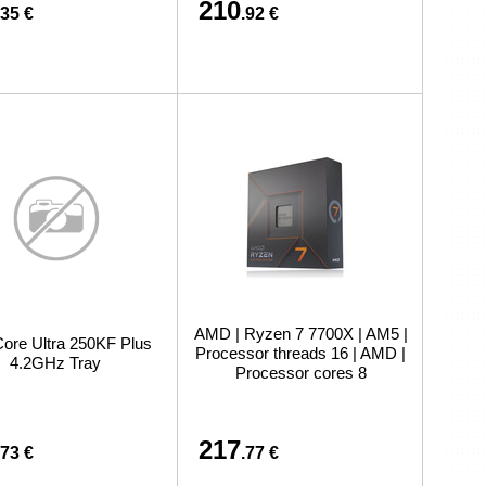
210
.35 €
.92 €
AMD | Ryzen 7 7700X | AM5 |
 Core Ultra 250KF Plus
Processor threads 16 | AMD |
4.2GHz Tray
Processor cores 8
217
.73 €
.77 €