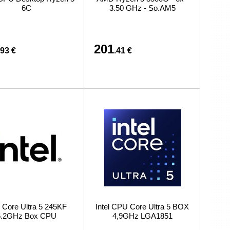
связано с покупкой или доставкой товаров
6C
3.50 GHz - So.AM5
201
.93 €
.41 €
l Core Ultra 5 245KF
Intel CPU Core Ultra 5 BOX
5.2GHz Box CPU
4,9GHz LGA1851