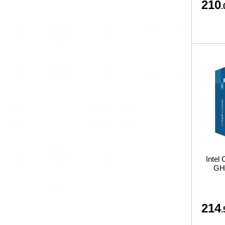
210
.
Intel 
GHz
214
.