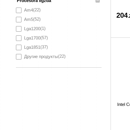
–
Procesora ligzda
(22)
Am4
204
.
(52)
Am5
(1)
Lga1200
(57)
Lga1700
(37)
Lga1851
(22)
Другие продукты
Intel C