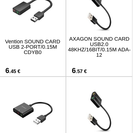
AXAGON SOUND CARD
Vention SOUND CARD
USB2.0
USB 2-PORT/0.15M
48KHZ/16BIT/0.15M ADA-
CDYB0
12
6
6
.45 €
.57 €