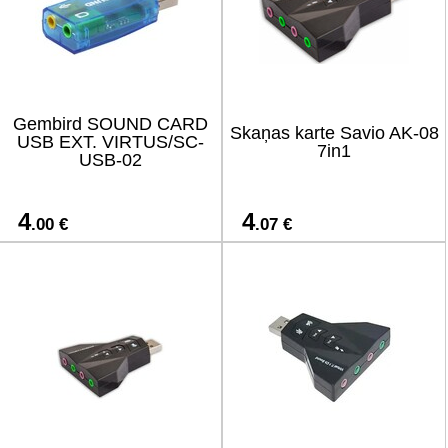
Gembird SOUND CARD
Skaņas karte Savio AK-08
USB EXT. VIRTUS/SC-
7in1
USB-02
4
4
.00 €
.07 €