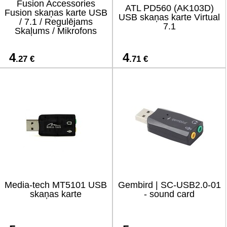
Fusion Accessories
ATL PD560 (AK103D)
Fusion skaņas karte USB
USB skaņas karte Virtual
/ 7.1 / Regulējams
7.1
Skaļums / Mikrofons
4
4
.27 €
.71 €
Media-tech MT5101 USB
Gembird | SC-USB2.0-01
skaņas karte
- sound card