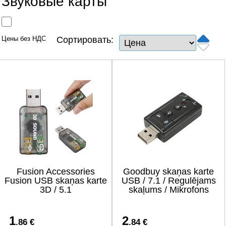
Звуковые карты
Сетевые товары
Смарт устройства
Цены без НДС
Сортировать:
ТВ, Фото и электроника
Автотовары
Renewd техника, Outlet
Fusion Accessories
Goodbuy skaņas karte
Fusion USB skaņas karte
USB / 7.1 / Regulējams
3D / 5.1
skaļums / Mikrofons
1
2
.86 €
.84 €