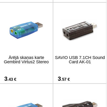
Ārējā skaņas karte
SAVIO USB 7.1CH Sound
Gembird Virtus2 Stereo
Card AK-01
3
3
.43 €
.57 €